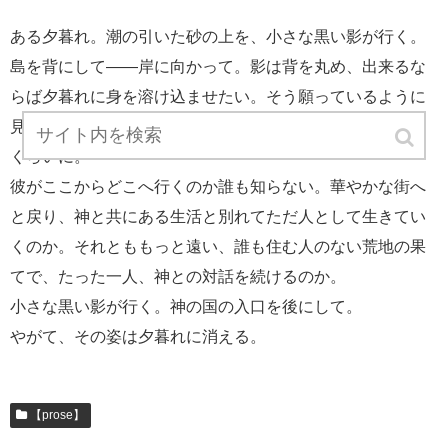
ある夕暮れ。潮の引いた砂の上を、小さな黒い影が行く。
島を背にして――岸に向かって。影は背を丸め、出来るな
らば夕暮れに身を溶け込ませたい。そう願っているように
見える。手に持ったわずかな荷物が重い。心の重さと同じ
くらいに。
彼がここからどこへ行くのか誰も知らない。華やかな街へ
と戻り、神と共にある生活と別れてただ人として生きてい
くのか。それとももっと遠い、誰も住む人のない荒地の果
てで、たった一人、神との対話を続けるのか。
小さな黒い影が行く。神の国の入口を後にして。
やがて、その姿は夕暮れに消える。
【prose】