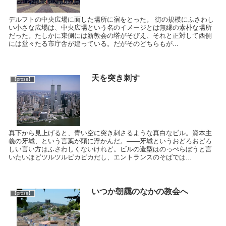
デルフトの中央広場に面した場所に宿をとった。 街の規模にふさわし
い小さな広場は、中央広場という名のイメージとは無縁の素朴な場所
だった。たしかに東側には新教会の塔がそびえ、それと正対して西側
には堂々たる市庁舎が建っている。だがそのどちらもが...
天を突き刺す
【prose】
真下から見上げると、青い空に突き刺さるような真白なビル。資本主
義の牙城、という言葉が頭に浮かんだ。――牙城というおどろおどろ
しい言い方はふさわしくないけれど。ビルの造型はのっぺらぼうと言
いたいほどツルツルピカピカだし、エントランスのそばでは...
いつか朝靄のなかの教会へ
【prose】