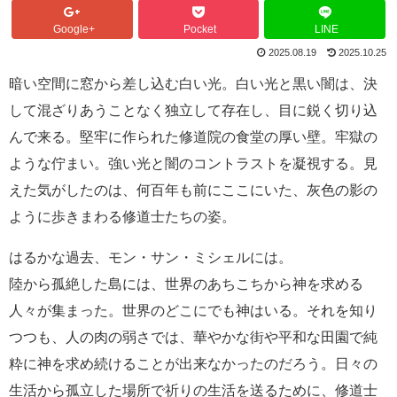
Google+
Pocket
LINE
2025.08.19
2025.10.25
暗い空間に窓から差し込む白い光。白い光と黒い闇は、決
して混ざりあうことなく独立して存在し、目に鋭く切り込
んで来る。堅牢に作られた修道院の食堂の厚い壁。牢獄の
ような佇まい。強い光と闇のコントラストを凝視する。見
えた気がしたのは、何百年も前にここにいた、灰色の影の
ように歩きまわる修道士たちの姿。
はるかな過去、モン・サン・ミシェルには。
陸から孤絶した島には、世界のあちこちから神を求める
人々が集まった。世界のどこにでも神はいる。それを知り
つつも、人の肉の弱さでは、華やかな街や平和な田園で純
粋に神を求め続けることが出来なかったのだろう。日々の
生活から孤立した場所で祈りの生活を送るために、修道士