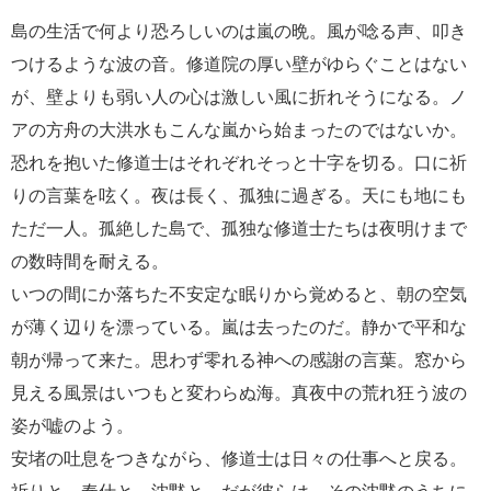
島の生活で何より恐ろしいのは嵐の晩。風が唸る声、叩き
つけるような波の音。修道院の厚い壁がゆらぐことはない
が、壁よりも弱い人の心は激しい風に折れそうになる。ノ
アの方舟の大洪水もこんな嵐から始まったのではないか。
恐れを抱いた修道士はそれぞれそっと十字を切る。口に祈
りの言葉を呟く。夜は長く、孤独に過ぎる。天にも地にも
ただ一人。孤絶した島で、孤独な修道士たちは夜明けまで
の数時間を耐える。
いつの間にか落ちた不安定な眠りから覚めると、朝の空気
が薄く辺りを漂っている。嵐は去ったのだ。静かで平和な
朝が帰って来た。思わず零れる神への感謝の言葉。窓から
見える風景はいつもと変わらぬ海。真夜中の荒れ狂う波の
姿が嘘のよう。
安堵の吐息をつきながら、修道士は日々の仕事へと戻る。