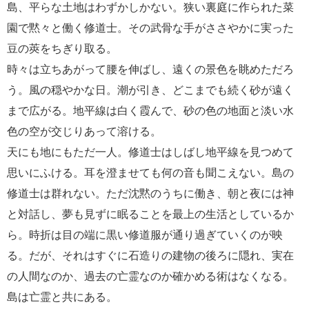
島、平らな土地はわずかしかない。狭い裏庭に作られた菜
園で黙々と働く修道士。その武骨な手がささやかに実った
豆の莢をちぎり取る。
時々は立ちあがって腰を伸ばし、遠くの景色を眺めただろ
う。風の穏やかな日。潮が引き、どこまでも続く砂が遠く
まで広がる。地平線は白く霞んで、砂の色の地面と淡い水
色の空が交じりあって溶ける。
天にも地にもただ一人。修道士はしばし地平線を見つめて
思いにふける。耳を澄ませても何の音も聞こえない。島の
修道士は群れない。ただ沈黙のうちに働き、朝と夜には神
と対話し、夢も見ずに眠ることを最上の生活としているか
ら。時折は目の端に黒い修道服が通り過ぎていくのが映
る。だが、それはすぐに石造りの建物の後ろに隠れ、実在
の人間なのか、過去の亡霊なのか確かめる術はなくなる。
島は亡霊と共にある。