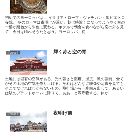
初めてのヨーロッパは。 イタリア・ローマ・ヴァチカン・聖ピエトロ
寺院。 冬のローマは夜明けが遅い。朝七時近くになってようやく空の
一部が紺色から朱色に変わる。ホテルで朝食を食べながら窓の外を見
て、今日は晴れそうだと思う。ヨーロッパ、初...
輝く赤と空の青
【prose】
土地には固有の空気がある。光の強さと湿度、温度。風の強弱。全て
がその土地の空気を作り上げる。それはどんなに映像や写真を見ても
そこでなければわからないもの。飛行場から一歩踏み出して、あるい
は駅のプラットホームに降りて。ああ、と深呼吸する。体が...
夜明け前
【prose】