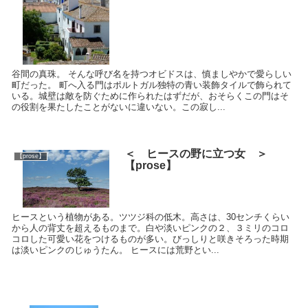
谷間の真珠。 そんな呼び名を持つオビドスは、慎ましやかで愛らしい
町だった。 町へ入る門はポルトガル独特の青い装飾タイルで飾られて
いる。城壁は敵を防ぐために作られたはずだが、おそらくこの門はそ
の役割を果たしたことがないに違いない。この寂し...
＜ ヒースの野に立つ女 ＞
【prose】
【prose】
ヒースという植物がある。ツツジ科の低木。高さは、30センチくらい
から人の背丈を超えるものまで。白や淡いピンクの２、３ミリのコロ
コロした可愛い花をつけるものが多い。びっしりと咲きそろった時期
は淡いピンクのじゅうたん。 ヒースには荒野とい...