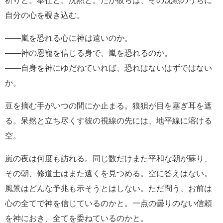
祈りと。奉仕と。沈黙と。だが彼らは、その沈黙のうちに
自分の心を覗き込む。
――嵐を恐れる心に神は遠いのか。
――神の恩寵を信じる身で、嵐を恐れるのか。
――自身を神にゆだねていれば、恐れはないはずではない
か。
豆を摘む手がいつの間にか止まる。狼狽が目を塞ぎ耳を遮
る。呆然と立ち尽くす彼の視線の先には、地平線に溶ける
空。
嵐の夜は何度も訪れる。同じ数だけまた平和な朝が蘇り、
その朝、修道士はまた遠くを見つめる。空に答えはない。
風景はどんな予兆も示そうとはしない。ただ問う、お前は
心の全てで神を信じているのかと。一点の曇りのない信頼
を神におき、全てを委ねているのかと。