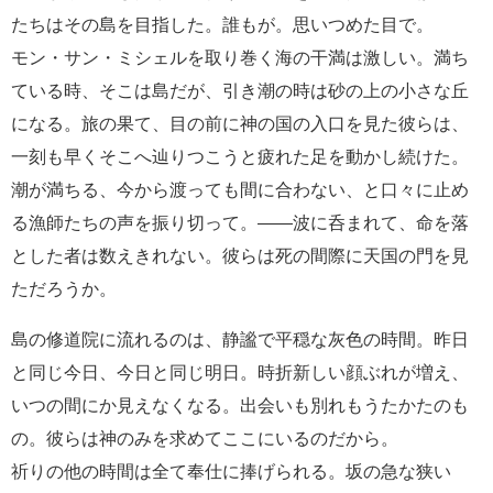
たちはその島を目指した。誰もが。思いつめた目で。
モン・サン・ミシェルを取り巻く海の干満は激しい。満ち
ている時、そこは島だが、引き潮の時は砂の上の小さな丘
になる。旅の果て、目の前に神の国の入口を見た彼らは、
一刻も早くそこへ辿りつこうと疲れた足を動かし続けた。
潮が満ちる、今から渡っても間に合わない、と口々に止め
る漁師たちの声を振り切って。――波に呑まれて、命を落
とした者は数えきれない。彼らは死の間際に天国の門を見
ただろうか。
島の修道院に流れるのは、静謐で平穏な灰色の時間。昨日
と同じ今日、今日と同じ明日。時折新しい顔ぶれが増え、
いつの間にか見えなくなる。出会いも別れもうたかたのも
の。彼らは神のみを求めてここにいるのだから。
祈りの他の時間は全て奉仕に捧げられる。坂の急な狭い