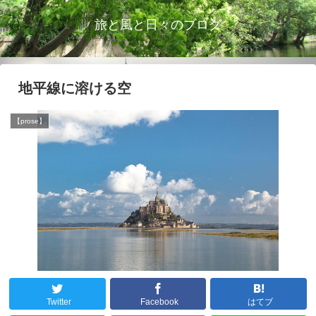
旅と風と日々のブログ
地平線に溶ける空
【prose】
Twitter
Facebook
はてブ