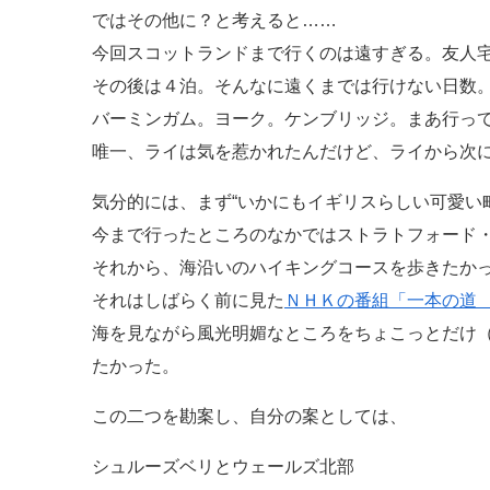
ではその他に？と考えると……
今回スコットランドまで行くのは遠すぎる。友人
その後は４泊。そんなに遠くまでは行けない日数
バーミンガム。ヨーク。ケンブリッジ。まあ行っ
唯一、ライは気を惹かれたんだけど、ライから次
気分的には、まず“いかにもイギリスらしい可愛い
今まで行ったところのなかではストラトフォード
それから、海沿いのハイキングコースを歩きたか
それはしばらく前に見た
ＮＨＫの番組「一本の道
海を見ながら風光明媚なところをちょこっとだけ
たかった。
この二つを勘案し、自分の案としては、
シュルーズベリとウェールズ北部