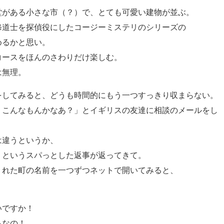
堂がある小さな市（？）で、とても可愛い建物が並ぶ。
修道士を探偵役にしたコージーミステリのシリーズの
めるかと思い。
コースをほんのさわりだけ楽しむ。
は無理。
をしてみると、どうも時間的にもう一つすっきり収まらない。
、こんなもんかなあ？」とイギリスの友達に相談のメールをし
は違うというか、
」というスパっとした返事が返ってきて。
くれた町の名前を一つずつネットで開いてみると、
いですか！
ろなの！