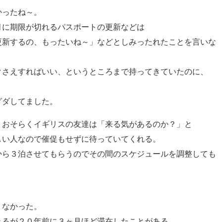
かったね～。
月に期限が切れるパスポートの更新などは
更新するの、もったいね～」などとしみったれたことを言いな
クさえすればいい、というところまで持ってきていたのに、
グダしてました。
、おそらくイギリスの友達は「来る気があるのか？」と
しい人なので催促もせずに待っていてくれる。
から３泊させてもらうのでその間のスケジュールを調整しても
くなかった。
れるが２０年前に３ヶ月ほど滞在したことがある。