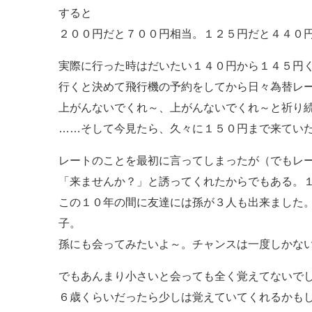
すると
２００円だと７００円相当。１２５円だと４４０
実際に行った時はだいたい１４０円から１４５円
行くと決めて飛行機の予約をしてから日々為替レ
上がんないでくれ～、上がんないでくれ～と祈り
……そして今見たら、久々に１５０円まで来てい
レートのことを最初に言ってしまったが（でもレ
「来ませんか？」と誘ってくれたからでもある。
この１０年の間に友達には孫が３人も出来ました
子。
孫にも会ってみたいよ～。チャンスは一度しかな
でもあんまり小さいと会っても全く覚えてないで
６歳くらいだったら少しは覚えていてくれるかも