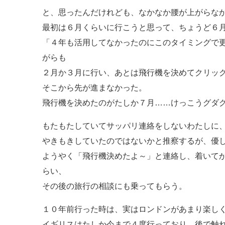
と、思ったんだけれども、なかなか腰が上がらな
最初は６月くらいに行こうと思って、ちょうど６
「４年も活用してなかったのにこのタイミングで
がらも
２月か３月に行い、あとは飛行機を決めてクリッ
そこから先が進まなかった。
飛行機を決めたのがたしか７月……けっこうグダ
もたもたしていてサッパリ連絡をしないわたしに
やきもきしていたのではないかと推察するが、優
ようやく「飛行機決めたよ～」と連絡し、着いて
らい、
その後の旅行の相談にも乗ってもらう。
１０年前行った時は、実はロンドンがあまり楽し
イギリスはたしか今まで４度行っており、後で触