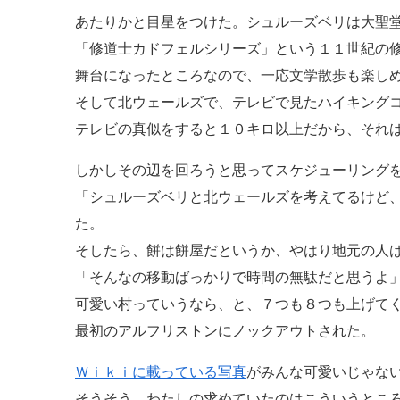
あたりかと目星をつけた。シュルーズベリは大聖
「修道士カドフェルシリーズ」という１１世紀の
舞台になったところなので、一応文学散歩も楽し
そして北ウェールズで、テレビで見たハイキング
テレビの真似をすると１０キロ以上だから、それ
しかしその辺を回ろうと思ってスケジューリング
「シュルーズベリと北ウェールズを考えてるけど
た。
そしたら、餅は餅屋だというか、やはり地元の人
「そんなの移動ばっかりで時間の無駄だと思うよ
可愛い村っていうなら、と、７つも８つも上げて
最初のアルフリストンにノックアウトされた。
Ｗｉｋｉに載っている写真
がみんな可愛いじゃな
そうそう、わたしの求めていたのはこういうとこ