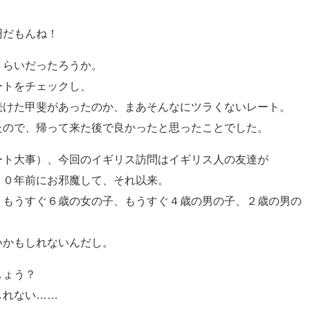
円だもんね！
くらいだったろうか。
ートをチェックし、
続けた甲斐があったのか、まあそんなにツラくないレート。
たので、帰って来た後で良かったと思ったことでした。
ート大事）、今回のイギリス訪問はイギリス人の友達が
１０年前にお邪魔して、それ以来。
。もうすぐ６歳の女の子、もうすぐ４歳の男の子、２歳の男の
いかもしれないんだし。
しょう？
しれない……