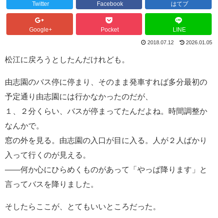
Twitter
Facebook
はてブ
Google+
Pocket
LINE
2018.07.12
2026.01.05
松江に戻ろうとしたんだけれども。
由志園のバス停に停まり、そのまま発車すれば多分最初の
予定通り由志園には行かなかったのだが、
１、２分くらい、バスが停まってたんだよね。時間調整か
なんかで。
窓の外を見る。由志園の入口が目に入る。人が２人ばかり
入って行くのが見える。
――何か心にひらめくものがあって「やっぱ降ります」と
言ってバスを降りました。
そしたらここが、とてもいいところだった。