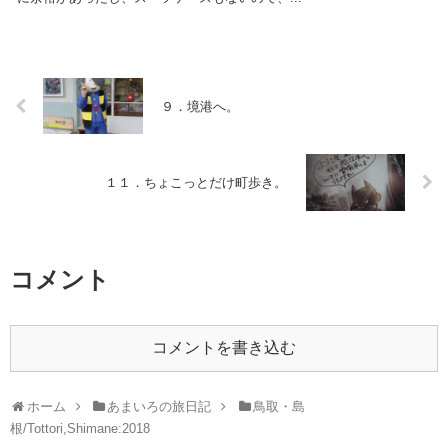
９．境港へ。
１１．ちょこっとだけ町歩き。
コメント
コメントを書き込む
ホーム
あまいろの旅日記
鳥取・島
根/Tottori,Shimane:2018