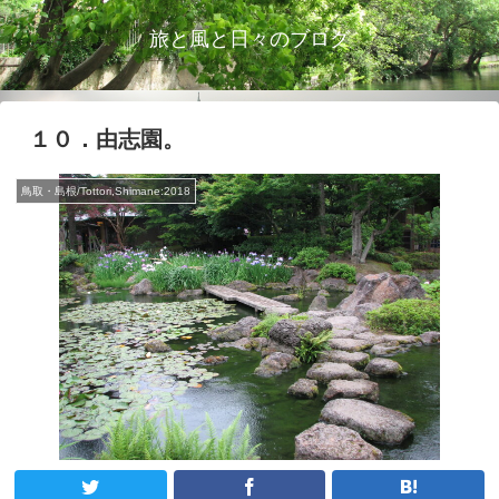
旅と風と日々のブログ
１０．由志園。
鳥取・島根/Tottori,Shimane:2018