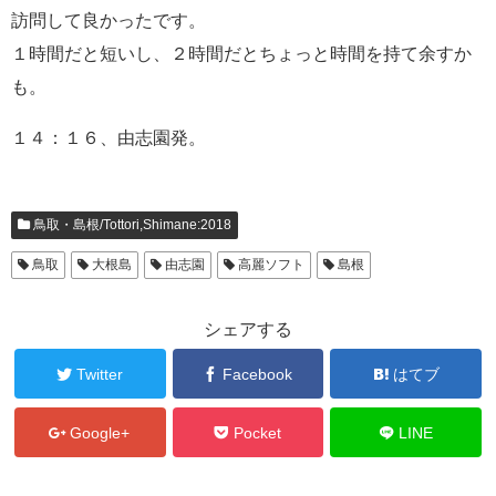
訪問して良かったです。
１時間だと短いし、２時間だとちょっと時間を持て余すか
も。
１４：１６、由志園発。
鳥取・島根/Tottori,Shimane:2018
鳥取
大根島
由志園
高麗ソフト
島根
シェアする
Twitter
Facebook
はてブ
Google+
Pocket
LINE