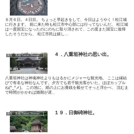
６月６日。４日目。 ちょっと早起きをして、今日はようやく！松江城
に行きます。 前に来た時も松江市中心部には行ってないんだ。 松江城
は一度国宝になったのにのちに取り消されて、この度また国宝に復帰
したそうだから、 松江市民は嬉し...
４．八重垣神社の思い出。
鳥取・島根/Tottori,Shimane:2018
八重垣神社は神魂神社よりもはるかにメジャーな観光地。 ここは縁結
びで有名な神社なんです。夕方でも若干観光客がいた。ほぼカップル
ね(^_^メ)。 この池に、紙の上にお賽銭を載せてそっと浮かべ、 沈むま
で時間がかかれば婚期が遅...
１９．日御碕神社。
鳥取・島根/Tottori,Shimane:2018