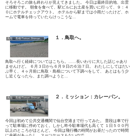
そろそろこの旅も終わりが見えてきました。 今日は最終目的地、出雲
に移動です。 朝食を食べて、駅ビルにお土産を買いに行って、９：４
０にホテルチェックアウト。 ホテルから駅までは小雨だったけど、ホ
ームで電車を待っていたらけっこうな...
１．鳥取へ。
鳥取・島根/Tottori,Shimane:2018
鳥取へ行く経緯についてはこちら。……長いわりに大した話じゃあり
ませんけど。 ６月３日から６月９日の６泊７日。 わたしにしてはだい
ぶ早く、４ヶ月前に鳥取・島根について下調べをして、 あとはもう少
し近くなったら、また調べようと...
２．ミッション：カレーパン。
鳥取・島根/Tottori,Shimane:2018
今回は初めて公共交通機関で仙台空港まで行ってみた。 普段は車で行
って駐車場に停めておく。しかし昨今駐車場代も高くて １日５００円
以上のところがほとんど。 今回は飛行機の時間がお昼だったので時間
に余裕があったし、スーツケースもないので、...