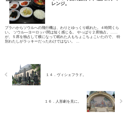
レンジ。
プラハからソウルへの飛行機は、わりとゆっくり眠れた。４時間くら
い。 ソウル―ヨーロッパ間は短く感じる。 やっぱり２席独占。……
が、５席を独占して横になって眠れた人もちょこちょこいたので、 特
別わたしがラッキーだったわけではない。 ...
１４．ヴィシェフラド。
１６．人形劇を見に。