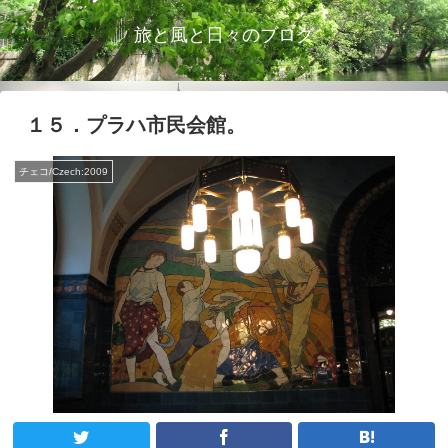
旅と風と日々のブログ
１５．プラハ市民会館。
チェコ/Czech:2009