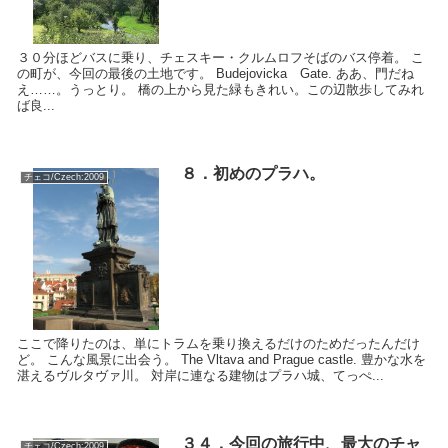
３０分ほどバスに乗り、チェスキー・クルムロフそばのバス停着。 こ
の町が、今回の最後の土地です。 Budejovicka Gate. ああ、門だね
え……。うっとり。 橋の上から見た緑もきれい。この辺散歩してみれ
ば良...
８．初めのプラハ。
チェコ/Czech:2009
ここで降りたのは、単にトラムを乗り換えるだけのためだったんだけ
ど。 こんな風景に出会う。 The Vltava and Prague castle. 豊かな水を
湛えるヴルタヴァ川。 対岸に連なる建物はプラハ城、てっぺ...
３４．今回の旅行中、最大のチャ
チェコ/Czech:2009