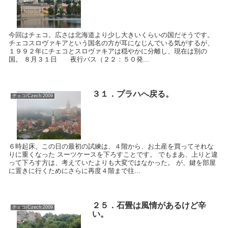
今回はチェコ。広さは北海道より少し大きいくらいの国だそうです。
チェコスロヴァキアという国名の方が耳になじんでいる気がするが、
１９９２年にチェコとスロヴァキアは穏やかに分離し、現在は別の
国。 ８月３１日 夜行バス（２２：５０発...
３１．プラハへ戻る。
チェコ/Czech:2009
６時起床。この日の最初の試練は、４階から、お土産を買ってそれな
りに重くなった スーツケースを下ろすことです。 でもまあ、上りと違
って下ろす方は、考えていたよりも大変ではなかった。 が、鍵を部屋
に置きに行くためにさらに再度４階まで往...
２５．石畳は風情があるけど辛
チェコ/Czech:2009
い。