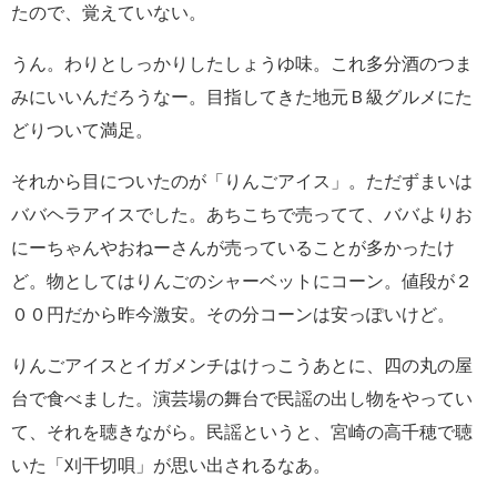
たので、覚えていない。
うん。わりとしっかりしたしょうゆ味。これ多分酒のつま
みにいいんだろうなー。目指してきた地元Ｂ級グルメにた
どりついて満足。
それから目についたのが「りんごアイス」。ただずまいは
ババヘラアイスでした。あちこちで売ってて、ババよりお
にーちゃんやおねーさんが売っていることが多かったけ
ど。物としてはりんごのシャーベットにコーン。値段が２
００円だから昨今激安。その分コーンは安っぽいけど。
りんごアイスとイガメンチはけっこうあとに、四の丸の屋
台で食べました。演芸場の舞台で民謡の出し物をやってい
て、それを聴きながら。民謡というと、宮崎の高千穂で聴
いた「刈干切唄」が思い出されるなあ。