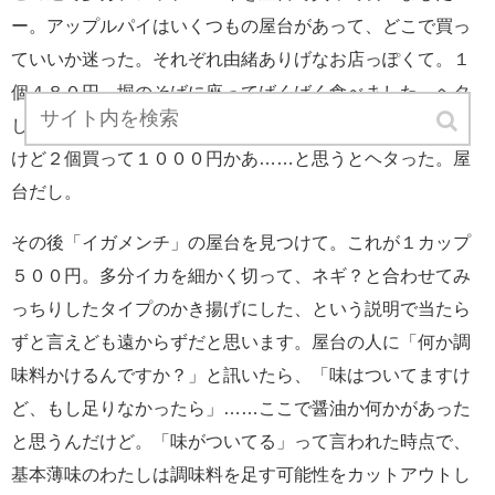
ー。アップルパイはいくつもの屋台があって、どこで買っ
ていいか迷った。それぞれ由緒ありげなお店っぽくて。１
個４８０円。堀のそばに座ってばくばく食べました。ヘタ
したらこれが本日の昼食。ほんとは食べ比べがしたかった
けど２個買って１０００円かあ……と思うとヘタった。屋
台だし。
その後「イガメンチ」の屋台を見つけて。これが１カップ
５００円。多分イカを細かく切って、ネギ？と合わせてみ
っちりしたタイプのかき揚げにした、という説明で当たら
ずと言えども遠からずだと思います。屋台の人に「何か調
味料かけるんですか？」と訊いたら、「味はついてますけ
ど、もし足りなかったら」……ここで醤油か何かがあった
と思うんだけど。「味がついてる」って言われた時点で、
基本薄味のわたしは調味料を足す可能性をカットアウトし