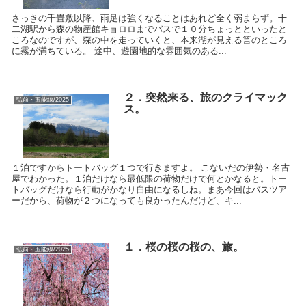
さっきの千畳敷以降、雨足は強くなることはあれど全く弱まらず。十
二湖駅から森の物産館キョロロまでバスで１０分ちょっとといったと
ころなのですが、森の中を走っていくと、本来湖が見える筈のところ
に霧が満ちている。 途中、遊園地的な雰囲気のある...
２．突然来る、旅のクライマック
弘前・五能線/2025
ス。
１泊ですからトートバッグ１つで行きますよ。 こないだの伊勢・名古
屋でわかった。１泊だけなら最低限の荷物だけで何とかなると。トー
トバッグだけなら行動がかなり自由になるしね。まあ今回はバスツア
ーだから、荷物が２つになっても良かったんだけど、キ...
１．桜の桜の桜の、旅。
弘前・五能線/2025