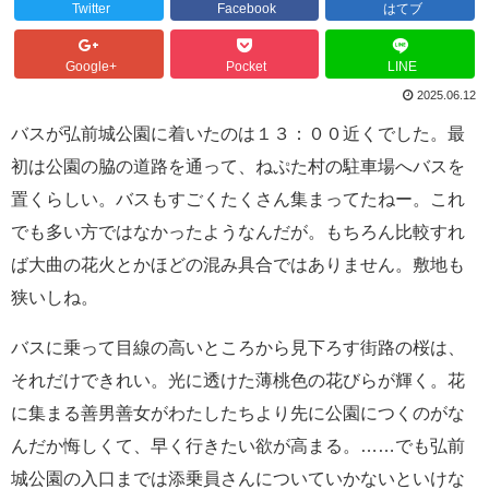
Twitter
Facebook
はてブ
Google+
Pocket
LINE
2025.06.12
バスが弘前城公園に着いたのは１３：００近くでした。最
初は公園の脇の道路を通って、ねぷた村の駐車場へバスを
置くらしい。バスもすごくたくさん集まってたねー。これ
でも多い方ではなかったようなんだが。もちろん比較すれ
ば大曲の花火とかほどの混み具合ではありません。敷地も
狭いしね。
バスに乗って目線の高いところから見下ろす街路の桜は、
それだけできれい。光に透けた薄桃色の花びらが輝く。花
に集まる善男善女がわたしたちより先に公園につくのがな
んだか悔しくて、早く行きたい欲が高まる。……でも弘前
城公園の入口までは添乗員さんについていかないといけな