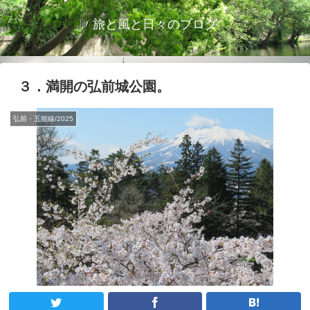
旅と風と日々のブログ
３．満開の弘前城公園。
弘前・五能線/2025