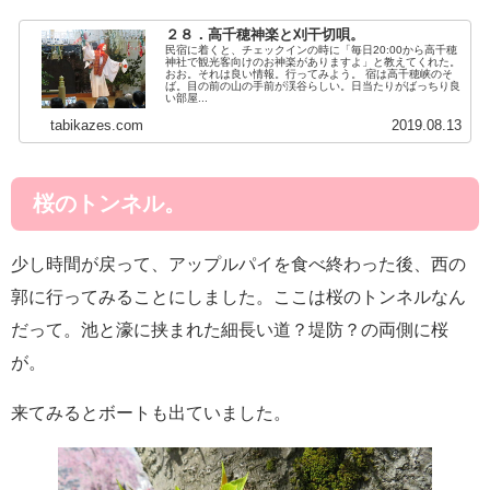
２８．高千穂神楽と刈干切唄。
民宿に着くと、チェックインの時に「毎日20:00から高千穂
神社で観光客向けのお神楽がありますよ」と教えてくれた。
おお。それは良い情報。行ってみよう。 宿は高千穂峡のそ
ば。目の前の山の手前が渓谷らしい。日当たりがばっちり良
い部屋...
tabikazes.com
2019.08.13
桜のトンネル。
少し時間が戻って、アップルパイを食べ終わった後、西の
郭に行ってみることにしました。ここは桜のトンネルなん
だって。池と濠に挟まれた細長い道？堤防？の両側に桜
が。
来てみるとボートも出ていました。