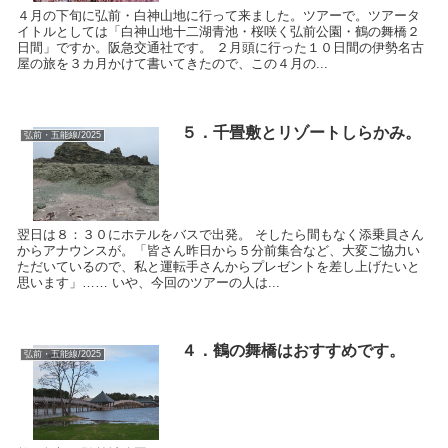
４月の下旬に弘前・白神山地に行って来ました。ツアーで。ツアータ
イトルとしては「白神山地十二湖青池・桜咲く弘前公園・鶴の舞橋２
日間」ですか。阪急交通社です。 ２月頭に行った１０日間の伊勢名古
屋の旅を３カ月かけて書いてきたので、この４月の...
５．千畳敷とリゾートしらかみ。
弘前・五能線/2025
翌日は８：３０にホテルをバスで出発。 そしたら間もなく添乗員さん
からアナウンスが。「皆さん昨日から５分前集合など、大変ご協力い
ただいているので、私と運転手さんからプレゼントを差し上げたいと
思います」…… いや、今回のツアーの人は...
４．鶴の舞橋はおすすめです。
弘前・五能線/2025