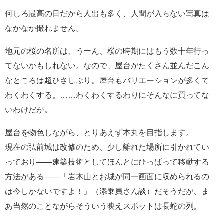
何しろ最高の日だから人出も多く、人間が入らない写真は
なかなか撮れません。
地元の桜の名所は、うーん、桜の時期にはもう数十年行っ
てないかもしれない。なので、屋台がたくさん並んだこん
なところは超ひさしぶり。屋台もバリエーションが多くて
わくわくする。……わくわくするわりにそんなに買ってな
いわけだが。
屋台を物色しながら、とりあえず本丸を目指します。
現在の弘前城は改修のため、少し離れた場所に引かれてい
っており――建築技術としてほんとにひっぱって移動する
方法がある――「岩木山とお城が同一画面に収められるの
は今しかないですよ！」（添乗員さん談）だそうだが、ま
あ当然のことながらそういう映えスポットは長蛇の列。