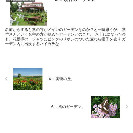
北海道/Hokkaido:2010
名前からすると紫の竹がメインのガーデンなのか？と一瞬思うが、 紫
竹さんという名字の方が始めたガーデンとのこと。 八十代になった今
も、花模様のＴシャツにピンクのリボンのついた麦わら帽子を被り ガ
ーデン内に出没するハイカラな...
４．美瑛の丘。
６．風のガーデン。