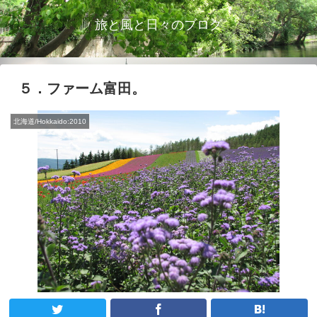
旅と風と日々のブログ
５．ファーム富田。
北海道/Hokkaido:2010