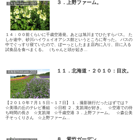
３．上野ファーム。
北海道/Hokkaido:2010
１４：００前くらいに千歳空港発。あとは旭川までひたすらバス。 た
しか途中、砂川ハイウェイオアシス館というところに寄った。 バスの
中でぐっすり寝ていたので、ぼーっとしたまま店内に入り、目に入る
試食品を食べまくる。 （ちゃんと頭が起き...
１１．北海道・２０１０：目次。
北海道/Hokkaido:2010
【２０１０年７月１５日～１７日】 １．撮影旅行だったはずでは？
☆美瑛の丘のテレビ番組 ☆日程 ２．支笏湖が好き。 ☆空港での待
ち時間の長さ ☆支笏湖 ☆千歳空港 ３．上野ファーム。 ☆森公美
子そっくりさん ☆上野ファーム...
８．紫竹ガーデン。