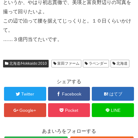
というか、やはり初志貫徹で、美瑛と富良野辺りの写真を
撮って回りたいよ。
この辺で泊って腰を据えてじっくりと。１０日くらいかけ
て。
……３億円当てたいです。
北海道/Hokkaido:2010
富田ファーム
ラベンダー
北海道
シェアする
Twitter
Facebook
はてブ
Google+
Pocket
LINE
あまいろをフォローする