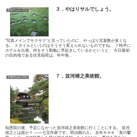
３．やはりサルでしょう。
京都/Kyoto:2011
“写真メインでサクサク”と言っていたのに、やっぱり言葉数が多くな
る。 スタイルというのはそうそう変えられないものですね。 ７時半に
ホテルを出発。何をそう勤勉に早起きしているかというと、 今日最初
の目的地である伏見稲荷は、年中無...
７．並河靖之美術館。
京都/Kyoto:2011
知恩院の後、予定になかった並河靖之美術館に行くことにする。 並河
靖之とは誰か？ ――七宝作家です。明治期の人。 去年ＮＨＫ「美の饗