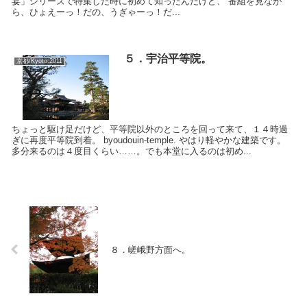
宴」シリーズで特集した時に初めて知ったんだけど、 番組を見なが
ら、ひょえーっ！だの、うぎゃーっ！だ...
５．宇治平等院。
京都/Kyoto:2011
ちょっと駆け足だけど、平等院以外のところを回って来て、１４時過
ぎに再度平等院到着。 byoudouin-temple. やはり軽やかな建築です。
多分来るのは４度目くらい……。でも本堂に入るのは初め...
８．嵯峨野方面へ。