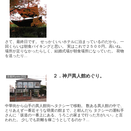
さて、最終日です。 せっかくいいホテルに泊まっているのだから、一
回くらいは朝食バイキングと思い。 実はこれで２５００円。高いね。
場所が足りなかったらしく、結婚式場が朝食場所になっていた。 荷物
を送ったり...
２．神戸異人館めぐり。
京都/Kyoto:2011
中華街から山手の異人館街へタクシーで移動。 数ある異人館の中で、
とりあえず一番近そうな萌黄の館まで、と頼んだら タクシーの運転手
さんに「坂道の一番上にある、うろこの家まで行った方がいい」と言
われた。 少しでも距離を稼ごうとしてるのか？...