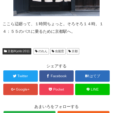
ここら辺廻って、１時間ちょっと。そろそろ１４時。１
４：５５のバスに乗るために京都駅へ。
京都/Kyoto:2011
のれん
虫籠窓
京都
シェアする
Twitter
Facebook
はてブ
Google+
Pocket
LINE
あまいろをフォローする