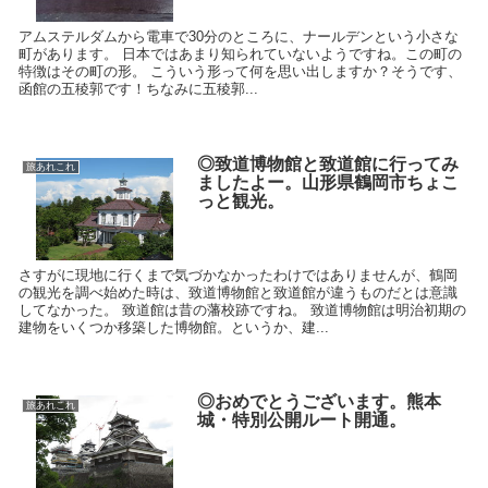
アムステルダムから電車で30分のところに、ナールデンという小さな
町があります。 日本ではあまり知られていないようですね。この町の
特徴はその町の形。 こういう形って何を思い出しますか？そうです、
函館の五稜郭です！ちなみに五稜郭...
◎致道博物館と致道館に行ってみ
旅あれこれ
ましたよー。山形県鶴岡市ちょこ
っと観光。
さすがに現地に行くまで気づかなかったわけではありませんが、鶴岡
の観光を調べ始めた時は、致道博物館と致道館が違うものだとは意識
してなかった。 致道館は昔の藩校跡ですね。 致道博物館は明治初期の
建物をいくつか移築した博物館。というか、建...
◎おめでとうございます。熊本
旅あれこれ
城・特別公開ルート開通。