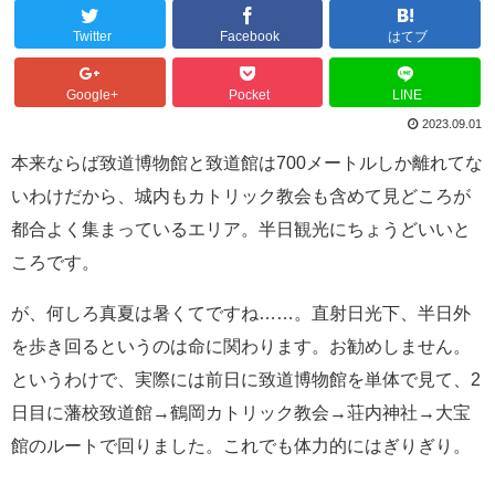
Twitter
Facebook
はてブ
Google+
Pocket
LINE
2023.09.01
本来ならば致道博物館と致道館は700メートルしか離れてな
いわけだから、城内もカトリック教会も含めて見どころが
都合よく集まっているエリア。半日観光にちょうどいいと
ころです。
が、何しろ真夏は暑くてですね……。直射日光下、半日外
を歩き回るというのは命に関わります。お勧めしません。
というわけで、実際には前日に致道博物館を単体で見て、2
日目に藩校致道館→鶴岡カトリック教会→荘内神社→大宝
館のルートで回りました。これでも体力的にはぎりぎり。