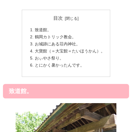
目次
致道館。
鶴岡カトリック教会。
お城跡にある荘内神社。
大寶館（＝大宝館＝たいほうかん）。
おぃやさ祭り。
とにかく暑かったんです。
致道館。