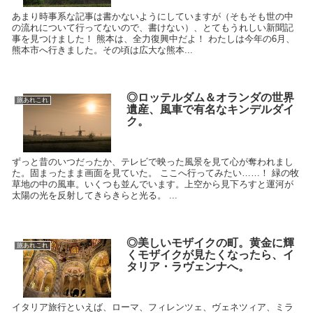
あまり時事系な記事は書かないようにしていますが（そもそも世の中
の流れについて行ってないので、書けない）、とてもうれしい新聞記
事を見つけました！ 熊本は、全力復興中だよ！ わたしは今年の6月、
熊本市へ行きました。その頃は広大な熊本...
◎ロッテルダム＆オランダの世界
旅あれこれ
遺産、風車で有名なキンデルダイ
ク。
ずっと昔のいつだったか、テレビで映った風景を見て心が奪われまし
た。固まったまま画面を見ていた。 ここへ行ってみたい……！ 緑の牧
草地の中の風車。いくつも並んでいます。上空から見下ろすと運河が
太陽の光を反射してきらきらと光る。 ...
◎美しいモザイクの町。黄金に輝
旅あれこれ
くモザイクが見たくなったら、イ
タリア・ラヴェンナへ。
イタリア旅行といえば、ローマ、フィレンツェ、ヴェネツィア、ミラ