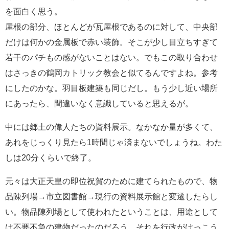
を面白く思う。
屋根の部分、ほとんどが瓦屋根であるのに対して、中央部
だけは何かの金属板で赤い装飾。そこが少し目立ちすぎて
若干のパチもの感がないことはない。でもこの取り合わせ
はさっきの鶴岡カトリック教会と似てるんですよね。参考
にしたのかな。羽目板建築も同じだし。もう少し近い場所
にあったら、間違いなく意識していると思えるが。
中には郷土の偉人たちの資料展示。なかなか量が多くて、
あれをじっくり見たら1時間じゃ済まないでしょうね。わた
しは20分くらいで終了。
元々は大正天皇の即位祝賀のために建てられたもので、物
品陳列場→市立図書館→現行の資料展示館と変遷したらし
い。物品陳列場として使われたということは、用途として
は不要不急の建物だったのだろう。それを行政がけっこう