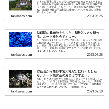
さすがに現地に行くまで気づかなかったわけではありません
が、鶴岡の観光を調べ始めた時は、致道博物館と致道館が違
うものだとは意識してなかった。 致道館は昔の藩校跡です
ね。 致道博物館は明治初期の建物をいくつか移築した博物
館。というか、建...
tabikazes.com
2023.08.25
◎鶴岡の観光地を少しと、B級グルメを調べ
る。ルート検討会ですよー。
がっつり時間をかける予定ではないけど、近いうちに山形県
の鶴岡近辺に行くので、さくっと下調べをしようと思いま
す。観光に使える時間は最大で一日目の午後と二日目の午
前。 しかし大変暑い時期なので外でがっつり観光出来る気
はまったくしない。他に...
tabikazes.com
2023.07.28
◎仙台から熊野本宮大社だけに行くとした
ら。ルート検討会のおまけですよー。
前回、前々回と仙台から熊野三山を廻るルートを検討してみ
ました。 2泊3日でも物理的に不可能ではないけど、若干無
理をするし、やっぱり3泊4日で行きたいですね。 熊野本宮
大社だけに行けばいい場合。 「最低限、熊...
tabikazes.com
2023.02.10