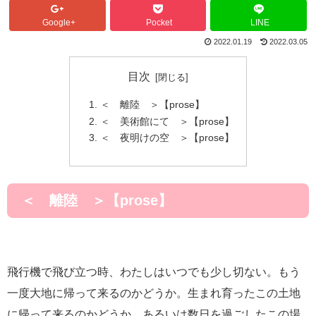
Google+
Pocket
LINE
2022.01.19
2022.03.05
目次
＜ 離陸 ＞【prose】
＜ 美術館にて ＞【prose】
＜ 夜明けの空 ＞【prose】
＜ 離陸 ＞【prose】
飛行機で飛び立つ時、わたしはいつでも少し切ない。もう
一度大地に帰って来るのかどうか。生まれ育ったこの土地
に帰って来るのかどうか。あるいは数日を過ごしたこの場