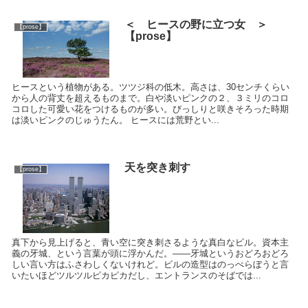
＜ ヒースの野に立つ女 ＞
【prose】
【prose】
ヒースという植物がある。ツツジ科の低木。高さは、30センチくらい
から人の背丈を超えるものまで。白や淡いピンクの２、３ミリのコロ
コロした可愛い花をつけるものが多い。びっしりと咲きそろった時期
は淡いピンクのじゅうたん。 ヒースには荒野とい...
天を突き刺す
【prose】
真下から見上げると、青い空に突き刺さるような真白なビル。資本主
義の牙城、という言葉が頭に浮かんだ。――牙城というおどろおどろ
しい言い方はふさわしくないけれど。ビルの造型はのっぺらぼうと言
いたいほどツルツルピカピカだし、エントランスのそばでは...