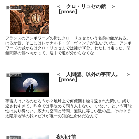
＜ クロ・リュセの館 ＞
【prose】
【prose】
フランスのアンボワーズの街にクロ・リュセという名前の館がある。
はるか昔、そこにはレオナルド・ダ・ヴィンチが住んでいた。 アンボ
ワーズの城からはクロ・リュセまでは徒歩10分。わたしは走った。閉
館間際の館へ向かって。途中で道が分からなくな...
＜ 人間型、以外の宇宙人。 ＞
【prose】
【prose】
宇宙人はいるのだろうか？地球上で何億回も繰り返された問い。繰り
返されすぎて、昨今では事改めて問う人もない。 いない、という可能
性はあり得ない。広大な空間と時間。無限に等しい数の星。その中で
太陽系地球の我々だけが唯一の知的生命体だなんて...
夜明け前
【prose】