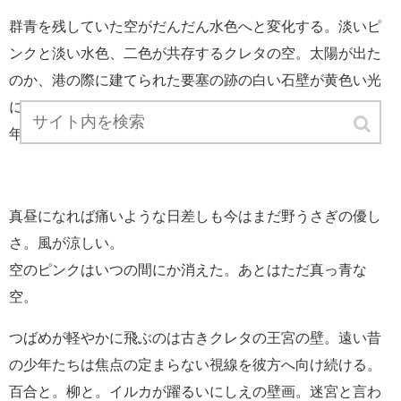
群青を残していた空がだんだん水色へと変化する。淡いピ
ンクと淡い水色、二色が共存するクレタの空。太陽が出た
のか、港の際に建てられた要塞の跡の白い石壁が黄色い光
に照らされる。ああ、あそこには行ってみなければ。何百
年か前の船乗りの足音が聴こえるかもしれない。
真昼になれば痛いような日差しも今はまだ野うさぎの優し
さ。風が涼しい。
空のピンクはいつの間にか消えた。あとはただ真っ青な
空。
つばめが軽やかに飛ぶのは古きクレタの王宮の壁。遠い昔
の少年たちは焦点の定まらない視線を彼方へ向け続ける。
百合と。柳と。イルカが躍るいにしえの壁画。迷宮と言わ