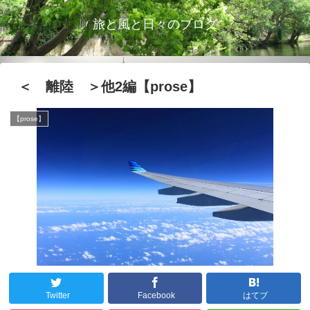
旅と風と日々のブログ
＜ 離陸 ＞他2編【prose】
【prose】
Twitter
Facebook
はてブ