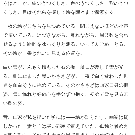
ろはどこか。線のうつくしさ、色のうつくしさ、形のうつ
くしさ。目はそれらを探して絵を隅々まで探索する。
一枚の絵がこちらを見つめている。聞こえないほどの小声
で呟いている。近づきながら、離れながら、周波数を合わ
せるように距離をゆっくりと測る。いってんごめーとる。
その絵が一番きれいに見える位置を。
白い雪がこんもり積もった石の塀。薄日が差して雪が光
る。柵に止まった黒いかささぎが、一夜で白く変わった世
界を面白そうに眺めている。そのかささぎは画家自身の似
姿。雪に怖れと好奇心を半分ずつ抱く、初めて雪を見る若
い鳥の姿。
昔、画家が私を描いた頃には――絵が語りだす。画家は貧
しかった。妻と子は寒い部屋で震えていた。孤独と惨めさ