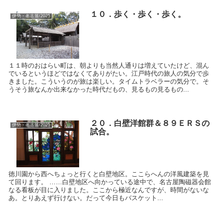
１０．歩く・歩く・歩く。
伊勢・名古屋/2025
１１時のおはらい町は、朝よりも当然人通りは増えていたけど、混ん
でいるというほどではなくてありがたい。江戸時代の旅人の気分で歩
きました。こういうのが旅は楽しい。タイムトラベラーの気分で。そ
うそう旅なんか出来なかった時代だもの、見るもの見るもの...
２０．白壁洋館群＆８９ＥＲＳの
伊勢・名古屋/2025
試合。
徳川園から西へちょっと行くと白壁地区。ここらへんの洋風建築を見
て回ります。 ……白壁地区へ向かっている途中で、名古屋陶磁器会館
なる看板が目に入りました。ここから極近なんですが、時間がないな
あ。とりあえず行けない。だって今日もバスケット...