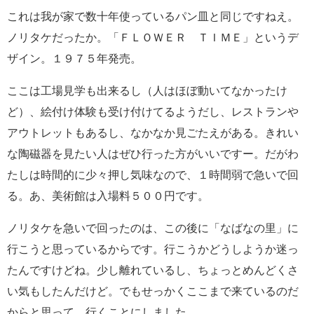
これは我が家で数十年使っているパン皿と同じですねえ。
ノリタケだったか。「ＦＬＯＷＥＲ ＴＩＭＥ」というデ
ザイン。１９７５年発売。
ここは工場見学も出来るし（人はほぼ動いてなかったけ
ど）、絵付け体験も受け付けてるようだし、レストランや
アウトレットもあるし、なかなか見ごたえがある。きれい
な陶磁器を見たい人はぜひ行った方がいいですー。だがわ
たしは時間的に少々押し気味なので、１時間弱で急いで回
る。あ、美術館は入場料５００円です。
ノリタケを急いで回ったのは、この後に「なばなの里」に
行こうと思っているからです。行こうかどうしようか迷っ
たんですけどね。少し離れているし、ちょっとめんどくさ
い気もしたんだけど。でもせっかくここまで来ているのだ
からと思って、行くことにしました。