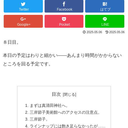
Twitter
Facebook
はてブ
Google+
Pocket
LINE
2025.05.06
2025.05.06
８日目。
本日の予定はわりと細かい――あんまり時間がかからない
ところを回る予定です。
目次
まずは真清田神社へ。
三岸節子美術館へのアクセスの注意点。
三岸節子。
ラインナップには飽き足らなかったが……