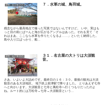
７．水軍の城、鳥羽城。
伊勢・名古屋/2025
残念ながら最高地点で撮った写真ではないんですけど。 いや、実はも
っと目の前にばーんと海が広がるアングルはあった。それを見て「そ
れはまあ、ここなら水軍を作りたくなるよ……」といたく納得した。
島や入り江ばっかり、船...
３１．名古屋の大トリは大須観
伊勢・名古屋/2025
音。
さあ、いよいよ大詰めです。最終日の１６：３０。最後の観光は大須
観音のある大須地区。 地下鉄上前津駅で降りました。 とりあえず七寺
へと向かいます。大須観音と七寺と萬松寺へ行くつもりだったのよ
ね。ルート的には万松寺→七寺→大須観音という...