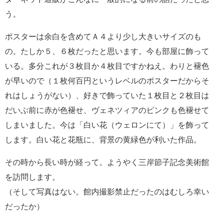
う。
ポスターは余白を含めてＡ４より少し大きいサイズのも
の。たしか５、６枚だったと思います。今も部屋に飾って
いる。多分これが３枚目か４枚目ですかねえ。わりと褪色
が早いので（１枚何百円というレベルのポスターだからそ
れはしょうがない）、好きで飾っていた１枚目と２枚目は
だいぶ前に赤が色褪せ、ヴェネツィアのピンクも色褪せて
しまいました。今は「白い花（ウェロンにて）」を飾って
します。白い花と花瓶に、背景の黄緑色が利いた作品。
その時から長い時が経って。ようやく三岸節子記念美術館
を訪問します。
（そして写真はない。館内撮影禁止だったのはむしろ幸い
だったか）