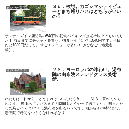
３６．検討。カゴシマシティビュ
あまいろの旅日記
ーとまち巡りバスはどちらがいい
の？
サンデイズイン鹿児島の540円の朝食バイキングは期待以上のものでし
た！ 前日までにチケットを買うと朝食バイキングは540円です。当日
だと1080円だって。 すごくメニューが多い！ きびなご（地元名
産）、...
２３．ヨーロッパの味わい。湯布
あまいろの旅日記
院の由布院ステンドグラス美術
館。
わたしはこれから、どうすればいいんだろう……。途方に暮れて立ち
尽くす。 熊本へ行くバスまでの時間をどうやって過ごすか。 明日わた
しの乗るバスは13:50に湯布院を出るバスです。朝からその時間まで、
湯布院で時間をつぶさなければなり...