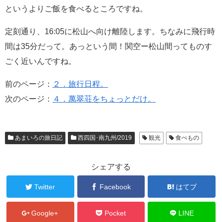
というよりご飯を食べるところですね。
定刻通り、16:05に松山へ向け離陸します。ちなみに飛行時
間は35分だって。あっという間！関空ー松山間ってものす
ごく近いんですね。
前のページ：
２．旅行日程。
次のページ：
４．萬翠荘をちょっとだけ。
あまいろの旅日記
西四国･南九州/2019
観光
食べもの
シェアする
Twitter
Facebook
はてブ
Google+
Pocket
LINE