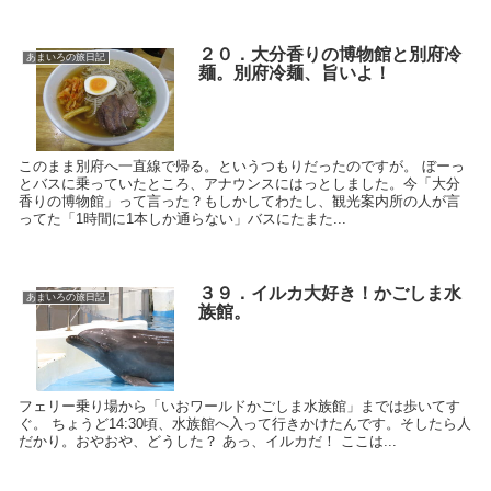
２０．大分香りの博物館と別府冷
あまいろの旅日記
麺。別府冷麺、旨いよ！
このまま別府へ一直線で帰る。というつもりだったのですが。 ぼーっ
とバスに乗っていたところ、アナウンスにはっとしました。今「大分
香りの博物館」って言った？もしかしてわたし、観光案内所の人が言
ってた「1時間に1本しか通らない」バスにたまた...
３９．イルカ大好き！かごしま水
あまいろの旅日記
族館。
フェリー乗り場から「いおワールドかごしま水族館」までは歩いてす
ぐ。 ちょうど14:30頃、水族館へ入って行きかけたんです。そしたら人
だかり。おやおや、どうした？ あっ、イルカだ！ ここは...