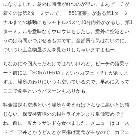
になりました。意外に時間が経つのが早い。まあピーチが
着くのは第2ターミナルで、「551蓬莱」がある第1ターミ
ナルまでの移動にもシャトルバスで10分内外かかるし、第1
ターミナルを意味なくウロウロもしたし。意外に空港とい
うのは時間がつぶせるものです。全然買う気はないのに、
ついつい土産物屋さんを見たりしちゃいますよねー。
ちなみに今回入ったわけではないけれど、ピーチの搭乗ゲ
ート前には「SORATERIA」というカフェ（？）がありま
すよ。場所のわりにいつも空いているので、早めに入って
ここで食事というパターンもありかも。
料金設定も空港という場所を考えればそんなに高いとは感
じない。保安検査場外の銀座ライオンより単価安めです
ね。前に一度カツサンドを食べました。メニューはロース
トビーフ丼とかうどんとか唐揚げ定食が主なので、カフェ