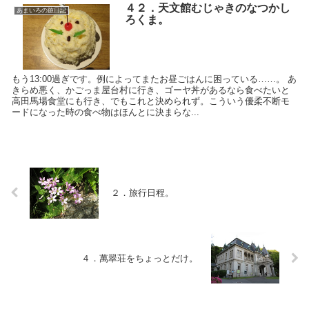
４２．天文館むじゃきのなつかし
あまいろの旅日記
ろくま。
もう13:00過ぎです。例によってまたお昼ごはんに困っている……。 あ
きらめ悪く、かごっま屋台村に行き、ゴーヤ丼があるなら食べたいと
高田馬場食堂にも行き、でもこれと決められず。こういう優柔不断モ
ードになった時の食べ物はほんとに決まらな...
２．旅行日程。
４．萬翠荘をちょっとだけ。