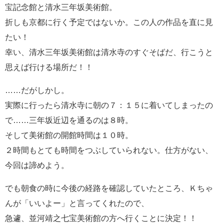
宝記念館と清水三年坂美術館。
折しも京都に行く予定ではないか。この人の作品を直に見
たい！
幸い、清水三年坂美術館は清水寺のすぐそばだ、行こうと
思えば行ける場所だ！！
……だがしかし。
実際に行ったら清水寺に朝の７：１５に着いてしまったの
で……三年坂近辺を通るのは８時。
そして美術館の開館時間は１０時。
２時間もとても時間をつぶしていられない。仕方がない、
今回は諦めよう。
でも朝食の時に今後の経路を確認していたところ、Ｋちゃ
んが「いいよー」と言ってくれたので、
急遽、並河靖之七宝美術館の方へ行くことに決定！！