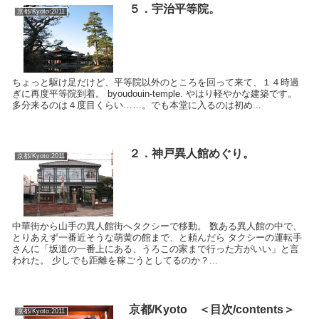
５．宇治平等院。
京都/Kyoto:2011
ちょっと駆け足だけど、平等院以外のところを回って来て、１４時過
ぎに再度平等院到着。 byoudouin-temple. やはり軽やかな建築です。
多分来るのは４度目くらい……。でも本堂に入るのは初め...
２．神戸異人館めぐり。
京都/Kyoto:2011
中華街から山手の異人館街へタクシーで移動。 数ある異人館の中で、
とりあえず一番近そうな萌黄の館まで、と頼んだら タクシーの運転手
さんに「坂道の一番上にある、うろこの家まで行った方がいい」と言
われた。 少しでも距離を稼ごうとしてるのか？...
京都/Kyoto ＜目次/contents＞
京都/Kyoto:2011