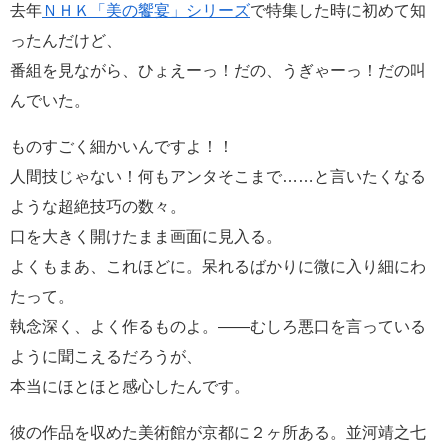
去年
ＮＨＫ「美の饗宴」シリーズ
で特集した時に初めて知
ったんだけど、
番組を見ながら、ひょえーっ！だの、うぎゃーっ！だの叫
んでいた。
ものすごく細かいんですよ！！
人間技じゃない！何もアンタそこまで……と言いたくなる
ような超絶技巧の数々。
口を大きく開けたまま画面に見入る。
よくもまあ、これほどに。呆れるばかりに微に入り細にわ
たって。
執念深く、よく作るものよ。――むしろ悪口を言っている
ように聞こえるだろうが、
本当にほとほと感心したんです。
彼の作品を収めた美術館が京都に２ヶ所ある。並河靖之七