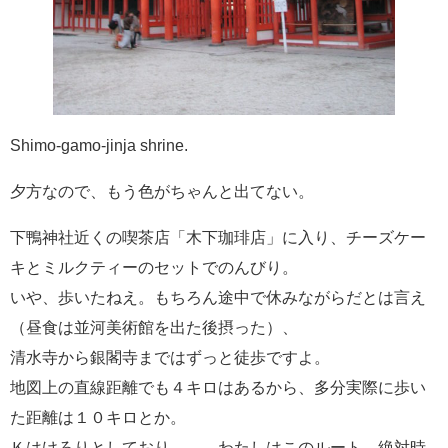
Shimo-gamo-jinja shrine.
夕方なので、もう色がちゃんと出てない。
下鴨神社近くの喫茶店「木下珈琲店」に入り、チーズケー
キとミルクティーのセットでのんびり。
いや、歩いたねえ。もちろん途中で休みながらだとは言え
（昼食は並河美術館を出た後摂った）、
清水寺から銀閣寺まではずっと徒歩ですよ。
地図上の直線距離でも４キロはあるから、多分実際に歩い
た距離は１０キロとか。
Ｋはけろりとしており、……わたしはこのルート、絶対時