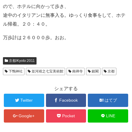
ので、ホテルに向かって歩き、
途中のイタリアンに無事入る。ゆっくり食事をして、ホテ
ル帰着。２０：４０。
万歩計は２６０００歩。おお。
京都/Kyoto:2011
下鴨神社
並河靖之七宝美術館
南禅寺
銀閣
京都
シェアする
Twitter
Facebook
はてブ
Google+
Pocket
LINE