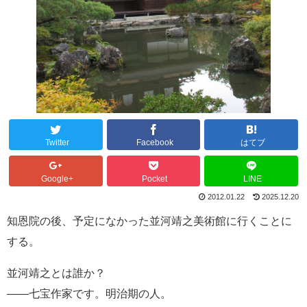
Twitter
Facebook
はてブ
Google+
Pocket
LINE
2012.01.22
2025.12.20
知恩院の後、予定になかった並河靖之美術館に行くことに
する。
並河靖之とは誰か？
――七宝作家です。明治期の人。