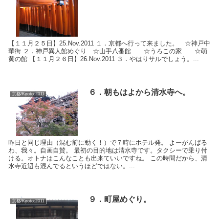
【１１月２５日】25.Nov.2011 １．京都へ行って来ました。 ☆神戸中
華街 ２．神戸異人館めぐり ☆山手八番館 ☆うろこの家 ☆萌
黄の館 【１１月２６日】26.Nov.2011 ３．やはりサルでしょう。...
６．朝もはよから清水寺へ。
京都/Kyoto:2011
昨日と同じ理由（混む前に動く！）で７時にホテル発。 よーがんばる
わ、我々。自画自賛。 最初の目的地は清水寺です。タクシーで乗り付
ける。オトナはこんなことも出来ていいですね。 この時間だから、清
水寺近辺も混んでるというほどではない。...
９．町屋めぐり。
京都/Kyoto:2011