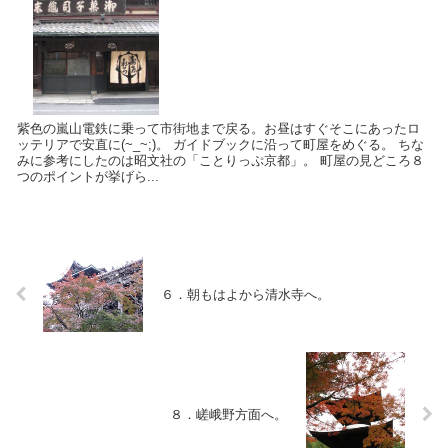
紫色の嵐山電鉄に乗って市街地まで戻る。お昼はすぐそこにあったロ
ッテリアで安直に(~_~;)。 ガイドブックに沿って町屋をめぐる。 ちな
みに参考にしたのは昭文社の「ことりっぷ京都」。 町屋の見どころ８
つのポイントが挙げら...
６．朝もはよから清水寺へ。
８．嵯峨野方面へ。