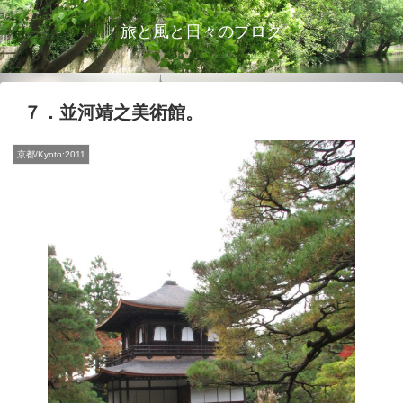
旅と風と日々のブログ
７．並河靖之美術館。
京都/Kyoto:2011