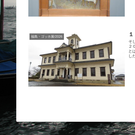
１
福島・ゴッホ展/2026
そ
２
と
し