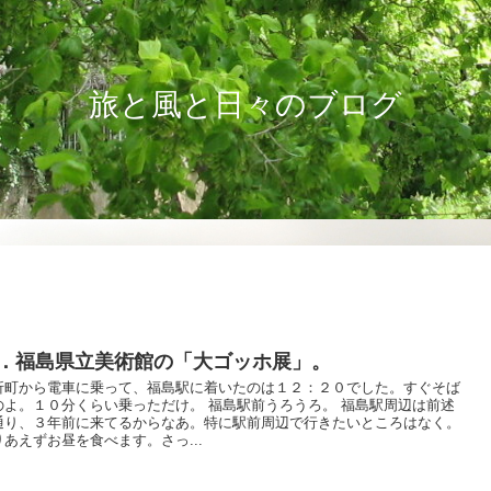
旅と風と日々のブログ
．福島県立美術館の「大ゴッホ展」。
折町から電車に乗って、福島駅に着いたのは１２：２０でした。すぐそば
のよ。１０分くらい乗っただけ。 福島駅前うろうろ。 福島駅周辺は前述
通り、３年前に来てるからなあ。特に駅前周辺で行きたいところはなく。
りあえずお昼を食べます。さっ...