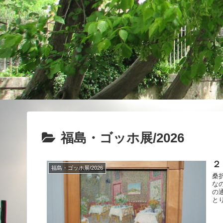
福島・ゴッホ展/2026
２
福島・ゴッホ展/2026
桑
な
の
と