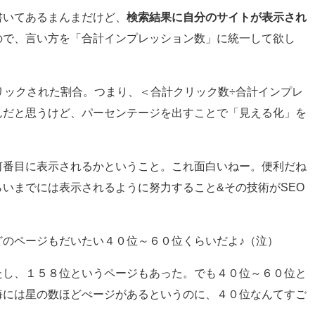
書いてあるまんまだけど、
検索結果に自分のサイトが表示され
ので、言い方を「合計インプレッション数」に統一して欲し
リックされた割合。つまり、＜合計クリック数÷合計インプレ
んだと思うけど、パーセンテージを出すことで「見える化」を
何番目に表示されるかということ。これ面白いねー。便利だね
いまでには表示されるように努力すること&その技術がSEO
どのページもだいたい４０位～６０位くらいだよ♪（泣）
たし、１５８位というページもあった。でも４０位～６０位と
海には星の数ほどぺージがあるというのに、４０位なんてすご