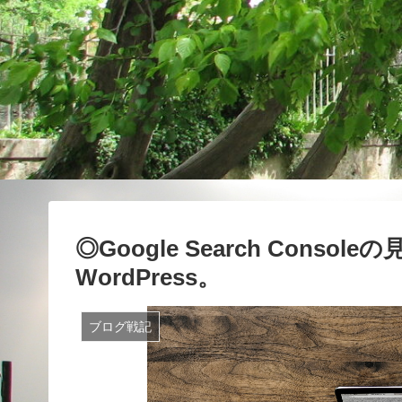
◎Google Search Con
WordPress。
ブログ戦記