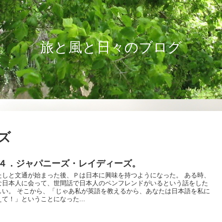
旅と風と日々のブログ
ズ
４．ジャパニーズ・レイディーズ。
たしと文通が始まった後、Ｐは日本に興味を持つようになった。 ある時、
な日本人に会って、世間話で日本人のペンフレンドがいるという話をした
しい。 そこから、「じゃあ私が英語を教えるから、あなたは日本語を私に
えて！」ということになった...