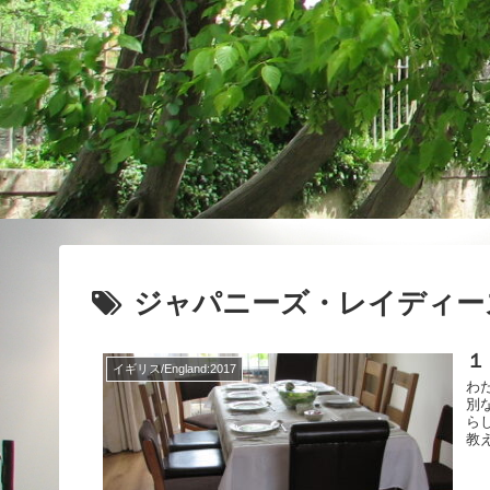
ジャパニーズ・レイディー
１
イギリス/England:2017
わ
別
ら
教