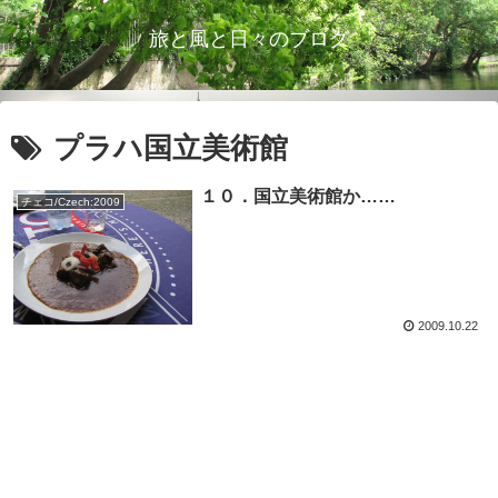
旅と風と日々のブログ
プラハ国立美術館
１０．国立美術館か……
チェコ/Czech:2009
2009.10.22