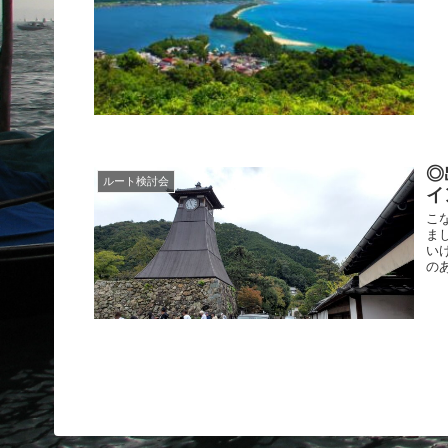
◎
ルート検討会
イ
こ
ま
い
のあ