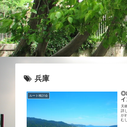
兵庫
◎
ルート検討会
イ
天
詳
が
む