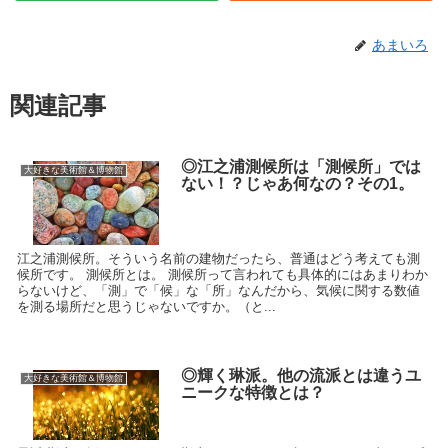
あまいろ
関連記事
◎江之浦測候所は「測候所」では
大好きな美術館＆博物館
ない！？じゃあ何なの？その1。
江之浦測候所。そういう名前の建物だったら、普通はどう考えても測
候所です。 測候所とは。 測候所って言われても具体的にはあまりわか
らないけど、「測」で「候」な「所」なんだから、気候に関する数値
を測る場所だと思うじゃないですか。（と...
◎輝く琳派。他の流派とは違うユ
大好きな美術館＆博物館
ニークな特徴とは？