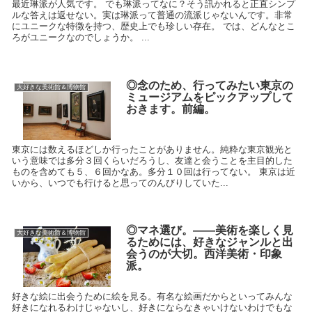
最近琳派が人気です。 でも琳派ってなに？そう訊かれると正直シンプ
ルな答えは返せない。実は琳派って普通の流派じゃないんです。非常
にユニークな特徴を持つ、歴史上でも珍しい存在。 では、どんなとこ
ろがユニークなのでしょうか。 ...
◎念のため、行ってみたい東京の
大好きな美術館＆博物館
ミュージアムをピックアップして
おきます。前編。
東京には数えるほどしか行ったことがありません。純粋な東京観光と
いう意味では多分３回くらいだろうし、友達と会うことを主目的した
ものを含めても５、６回かなあ。多分１０回は行ってない。 東京は近
いから、いつでも行けると思ってのんびりしていた...
◎マネ選び。――美術を楽しく見
大好きな美術館＆博物館
るためには、好きなジャンルと出
会うのが大切。西洋美術・印象
派。
好きな絵に出会うために絵を見る。有名な絵画だからといってみんな
好きになれるわけじゃないし、好きにならなきゃいけないわけでもな