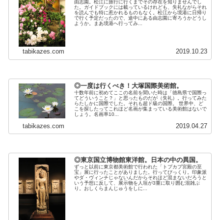
由志園。松江に旅行に行くまでその存在を知りませんでし
た。ガイドブックには載っているけれども、失礼ながらそれ
を読んでも特に惹かれるものもなく。松江から境港に日帰り
で行く予定だったので、途中にある由志園に寄ろうかどうし
ようか。まあ境港へ行ってみ...
tabikazes.com
2019.10.23
◎一度は行くべき！大塚国際美術館。
十数年前に初めてここの名前を聞いた時は「徳島県で国際っ
てどういうこと？」と思ったものだが（失礼）。行ってみた
らたしかに国際でした。それも超ド級の国際。 世界中、ど
こを探したってこれほど名画が集まっている美術館はないで
しょう。名画率10...
tabikazes.com
2019.04.27
◎東京国立博物館東洋館。日本の中の異国。
ずっと以前に東京都美術館で行われた「トプカプ宮殿の至
宝」展に行ったことがありました。行ってびっくり。印象派
やダ・ヴィンチじゃないんだからそれほど混まないだろうと
いう予想に反して、展示物を人垣が3重に取り囲む混雑ぶ
り。おしくらまんじゅうをしに...