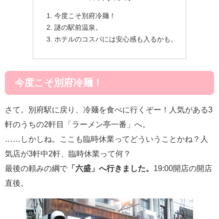
今度こそ別府冷麺！
謎の駅前温泉。
ホテルのコスパには安心感も入るかも。
今度こそ別府冷麺！
さて。別府駅に戻り、冷麺を食べに行くぞー！人気がある3
軒のうちの2軒目「ラーメン亭一番」へ。
……しかしね。ここも臨時休業ってどういうことかね？人
気店が3軒中2軒、臨時休業って何？
最後の頼みの綱で
「六盛」へ行きました。
19:00開店の開店
直後。