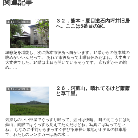
関連記事
３２．熊本・夏目漱石内坪井旧居
あまいろの旅日記
へ。ここは5番目の家。
城彩苑を堪能し、次に熊本市役所へ向かいます。14階からの熊本城の
眺めがいいんだって。 あれ？市役所って土曜日休みだよね。大丈夫？
大丈夫でした。14階は土日も開いているそうです。 市役所からの眺
め。...
２６．阿蘇山。晴れてるけど蕭蕭
あまいろの旅日記
と草千里。
気持ちのいい部屋でぐっすり眠って、翌日は快晴。 町の向こうには阿
蘇山。肉眼ではうっすら見えてたんだけどね。写真には写ってない
ね。 ちなみに手前からまっすぐ伸びる細長い敷地がホテルの駐車場
で、わたしのレンタカーはあの水...