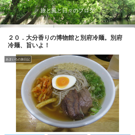
旅と風と日々のブログ
２０．大分香りの博物館と別府冷麺。別府
冷麺、旨いよ！
あまいろの旅日記