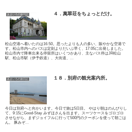
４．萬翠荘をちょっとだけ。
あまいろの旅日記
松山空港へ着いたのは16:50。思ったよりも人の多い、賑やかな空港で
す。松山市内へのバスは定刻よりだいぶ早く、17:05に出発しました。
松山市内で降車出来る停留所はいくつかあり、主なバス停はJR松山
駅、松山市駅（伊予鉄道）、大街道、...
１８．別府の観光案内所。
あまいろの旅日記
今日は別府へと向かいます。今日で旅は5日目。 やはり朝はのんびりし
て、9:15にGood-Stay みずほさんを出ます。スーツケースをゴロゴロ
させながら、まずジョイフルに行って500円のクーポンを使って朝ごは
ん。 豚みぞ...