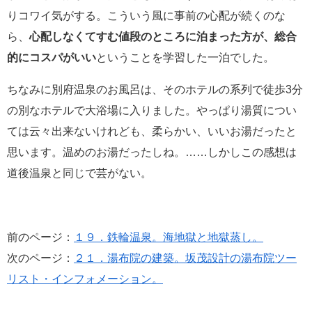
りコワイ気がする。こういう風に事前の心配が続くのな
ら、
心配しなくてすむ値段のところに泊まった方が、総合
的にコスパがいい
ということを学習した一泊でした。
ちなみに別府温泉のお風呂は、そのホテルの系列で徒歩3分
の別なホテルで大浴場に入りました。やっぱり湯質につい
ては云々出来ないけれども、柔らかい、いいお湯だったと
思います。温めのお湯だったしね。……しかしこの感想は
道後温泉と同じで芸がない。
前のページ：
１９．鉄輪温泉。海地獄と地獄蒸し。
次のページ：
２１．湯布院の建築。坂茂設計の湯布院ツー
リスト・インフォメーション。