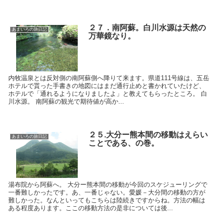
２７．南阿蘇。白川水源は天然の
あまいろの旅日記
万華鏡なり。
内牧温泉とは反対側の南阿蘇側へ降りて来ます。県道111号線は、五岳
ホテルで貰った手書きの地図にはまだ通行止めと書かれていたけど、
ホテルで「通れるようになりましたよ」と教えてもらったところ。 白
川水源。 南阿蘇の観光で期待値が高か...
２５.大分ー熊本間の移動はえらい
あまいろの旅日記
ことである、の巻。
湯布院から阿蘇へ。 大分ー熊本間の移動が今回のスケジューリングで
一番難しかったです。あ、一番じゃない。愛媛－大分間の移動の方が
難しかった。なんといってもこちらは陸続きですからね。方法の幅は
ある程度あります。ここの移動方法の是非については後...