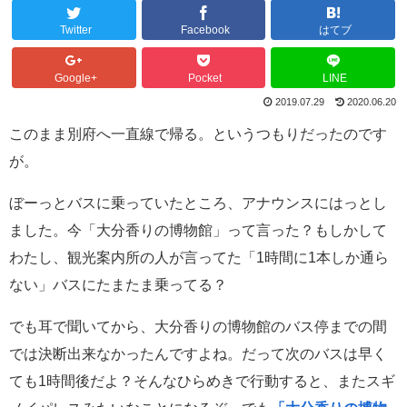
Twitter
Facebook
はてブ
Google+
Pocket
LINE
2019.07.29
2020.06.20
このまま別府へ一直線で帰る。というつもりだったのです
が。
ぼーっとバスに乗っていたところ、アナウンスにはっとし
ました。今「大分香りの博物館」って言った？もしかして
わたし、観光案内所の人が言ってた「1時間に1本しか通ら
ない」バスにたまたま乗ってる？
でも耳で聞いてから、大分香りの博物館のバス停までの間
では決断出来なかったんですよね。だって次のバスは早く
ても1時間後だよ？そんなひらめきで行動すると、またスギ