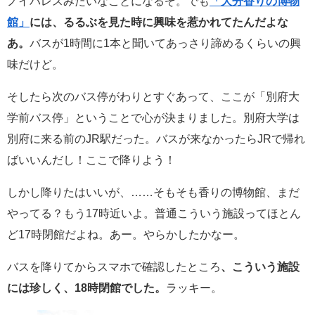
ノイパレスみたいなことになるぞ。でも
「大分香りの博物
館」
には、るるぶを見た時に興味を惹かれてたんだよな
あ。
バスが1時間に1本と聞いてあっさり諦めるくらいの興
味だけど。
そしたら次のバス停がわりとすぐあって、ここが「別府大
学前バス停」ということで心が決まりました。別府大学は
別府に来る前のJR駅だった。バスが来なかったらJRで帰れ
ばいいんだし！ここで降りよう！
しかし降りたはいいが、……そもそも香りの博物館、まだ
やってる？もう17時近いよ。普通こういう施設ってほとん
ど17時閉館だよね。あー。やらかしたかなー。
バスを降りてからスマホで確認したところ
、こういう施設
には珍しく、18時閉館でした。
ラッキー。