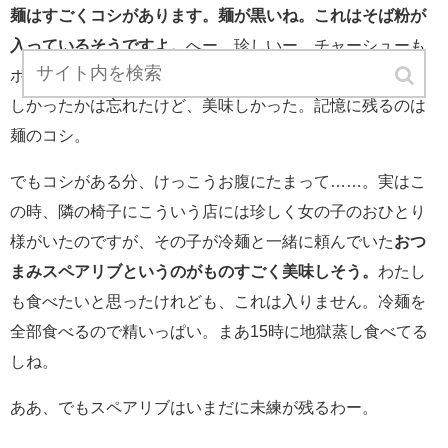
麺はすごくコシがあります。麺が黒いね。これはそば粉が
入っているそうですよ。
へー、珍しいー。チャーシューも
ボリュームがあって頼もしい。スープも、どこがどう美味
しかったかは忘れたけど、美味しかった。記憶に残るのは
麺のコシ。
でもコシがある分、けっこうお腹にたまって……。実はこ
の時、隣の椅子にこういう店には珍しく女の子のおひとり
様がいたのですが、その子が冷麺と一緒に頼んでいた
おつ
まみスペアリブというのがものすごく美味しそう。
わたし
も食べたいと思ったけれども、これは入りません。冷麺を
全部食べるので精いっぱい。まあ15時に地獄蒸し食べてる
しね。
ああ、でもスペアリブはいまだに未練が残るわー。