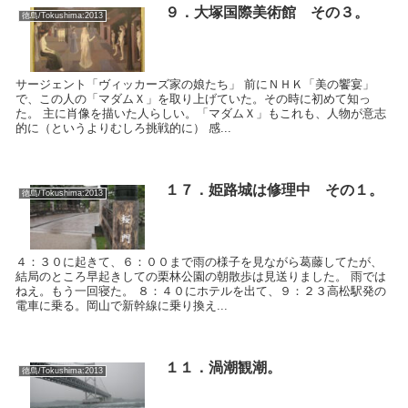
９．大塚国際美術館 その３。
徳島/Tokushima:2013
サージェント「ヴィッカーズ家の娘たち」 前にＮＨＫ「美の饗宴」
で、この人の「マダムＸ」を取り上げていた。その時に初めて知っ
た。 主に肖像を描いた人らしい。「マダムＸ」もこれも、人物が意志
的に（というよりむしろ挑戦的に） 感...
１７．姫路城は修理中 その１。
徳島/Tokushima:2013
４：３０に起きて、６：００まで雨の様子を見ながら葛藤してたが、
結局のところ早起きしての栗林公園の朝散歩は見送りました。 雨では
ねえ。もう一回寝た。 ８：４０にホテルを出て、９：２３高松駅発の
電車に乗る。岡山で新幹線に乗り換え...
１１．渦潮観潮。
徳島/Tokushima:2013