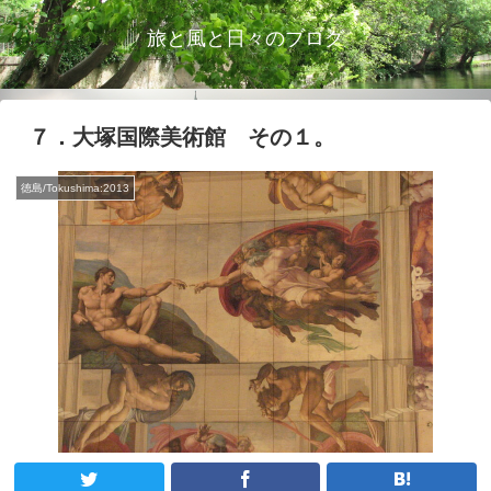
旅と風と日々のブログ
７．大塚国際美術館 その１。
徳島/Tokushima:2013