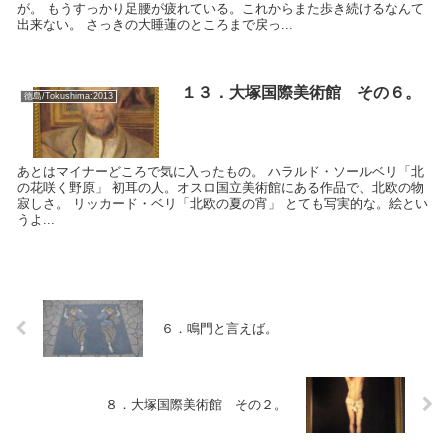
が。 もうすっかり足腰が疲れている。これからまた歩き続けるなんて
出来ない。 さっきの大睡蓮のところまで戻っ...
１３．大塚国際美術館 その６。
徳島/Tokushima:2013
あとはマイナーどころで気に入ったもの。 ハラルド・ソールベリ「北
の花咲く野原」 初耳の人。オスロ国立美術館にある作品で、北欧の物
寂しさ。 リッカード・ベリ「北欧の夏の宵」 とても写実的な。絵とい
うよ...
６．鳴門と言えば。
８．大塚国際美術館 その２。