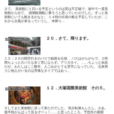
さて。 美術館に１日いる予定というのは実は不正確で、途中で一度美
術館から出て、 渦潮観潮船に乗ろうと思っていたのでした。ずっと美
術館にいても飽きるかなと。 １４時の出発の船を予定していたが、こ
れから台風が来るっていうし、 本降り...
２０．さて、帰ります。
徳島/Tokushima:2013
１５：２０の関空行きのバスで姫路を出発。 バスはがらがらで、２時
間ちょっとのバスも全く苦にならず。アリガタイ。 ……ちょっと余談
だが、わたしはここ数年、人ごみがとても苦手になっていた。 元来周
りに他人がいるのは苦痛なタイプではあっ...
１２．大塚国際美術館 その５。
徳島/Tokushima:2013
そしてまた美術館に戻って来たのでした。 気分転換もしたし、さあ、
後半戦がんばって見るぞーっ！……と思ったところ、予想外の展開