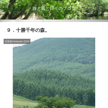
旅と風と日々のブログ
９．十勝千年の森。
北海道/Hokkaido:2010