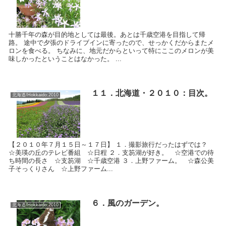
十勝千年の森が目的地としては最後。あとは千歳空港を目指して帰
路。 途中で夕張のドライブインに寄ったので、せっかくだからまたメ
ロンを食べる。 ちなみに、地元だからといって特にここのメロンが美
味しかったということはなかった。 ...
１１．北海道・２０１０：目次。
北海道/Hokkaido:2010
【２０１０年７月１５日～１７日】 １．撮影旅行だったはずでは？
☆美瑛の丘のテレビ番組 ☆日程 ２．支笏湖が好き。 ☆空港での待
ち時間の長さ ☆支笏湖 ☆千歳空港 ３．上野ファーム。 ☆森公美
子そっくりさん ☆上野ファーム...
６．風のガーデン。
北海道/Hokkaido:2010