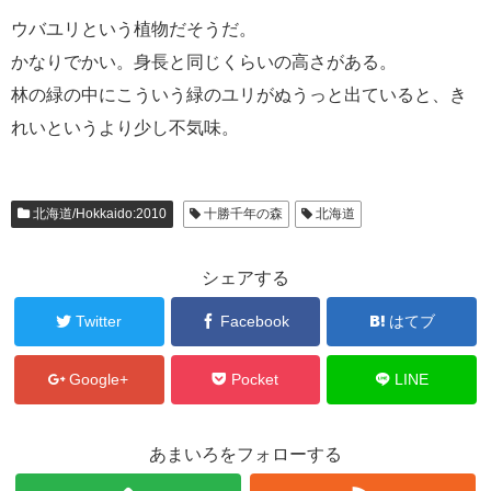
ウバユリという植物だそうだ。
かなりでかい。身長と同じくらいの高さがある。
林の緑の中にこういう緑のユリがぬうっと出ていると、き
れいというより少し不気味。
北海道/Hokkaido:2010
十勝千年の森
北海道
シェアする
Twitter
Facebook
はてブ
Google+
Pocket
LINE
あまいろをフォローする