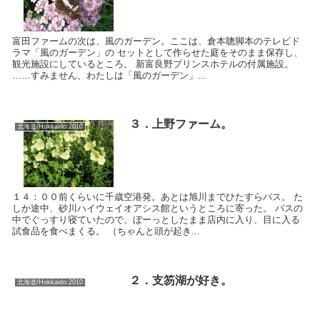
富田ファームの次は、風のガーデン。ここは、倉本聰脚本のテレビド
ラマ「風のガーデン」の セットとして作らせた庭をそのまま保存し、
観光施設にしているところ。 新富良野プリンスホテルの付属施設。
……すみません、わたしは「風のガーデン」...
３．上野ファーム。
北海道/Hokkaido:2010
１４：００前くらいに千歳空港発。あとは旭川までひたすらバス。 た
しか途中、砂川ハイウェイオアシス館というところに寄った。 バスの
中でぐっすり寝ていたので、ぼーっとしたまま店内に入り、目に入る
試食品を食べまくる。 （ちゃんと頭が起き...
２．支笏湖が好き。
北海道/Hokkaido:2010