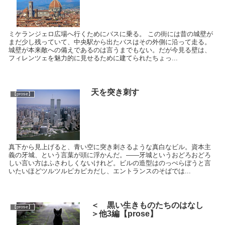
ミケランジェロ広場へ行くためにバスに乗る。 この街には昔の城壁が
まだ少し残っていて、中央駅から出たバスはその外側に沿って走る。
城壁が本来敵への備えであるのは言うまでもない。だが今見る壁は、
フィレンツェを魅力的に見せるために建てられたちょっ...
天を突き刺す
【prose】
真下から見上げると、青い空に突き刺さるような真白なビル。資本主
義の牙城、という言葉が頭に浮かんだ。――牙城というおどろおどろ
しい言い方はふさわしくないけれど。ビルの造型はのっぺらぼうと言
いたいほどツルツルピカピカだし、エントランスのそばでは...
＜ 黒い生きものたちのはなし
【prose】
＞他3編【prose】