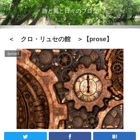
旅と風と日々のブログ
＜ クロ・リュセの館 ＞【prose】
【prose】