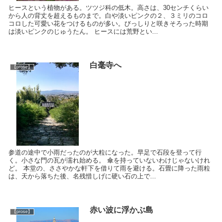
ヒースという植物がある。ツツジ科の低木。高さは、30センチくらい
から人の背丈を超えるものまで。白や淡いピンクの２、３ミリのコロ
コロした可愛い花をつけるものが多い。びっしりと咲きそろった時期
は淡いピンクのじゅうたん。 ヒースには荒野とい...
白毫寺へ
【prose】
参道の途中で小雨だったのが大粒になった。早足で石段を登って行
く。小さな門の瓦が濡れ始める。 傘を持っていないわけじゃないけれ
ど。 本堂の、ささやかな軒下を借りて雨を避ける。石畳に降った雨粒
は、天から落ちた後、名残惜しげに硬い石の上で...
赤い波に浮かぶ島
【prose】