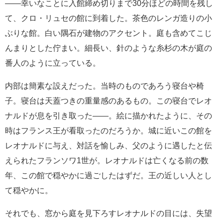
――幸いなことに入館締め切りまで30分ほどの時間を残し
て、クロ・リュセの館に到着した。茶色のレンガ造りの小
ぶりな館。白い隅石が建物のアクセント。庭も含めてこじ
んまりとした佇まい。細長い、針のような糸杉の木が庭の
番人のように立っている。
内部は簡素な設えだった。当時のものであろう寝台や椅
子。寝台は天蓋つきの重量感のあるもの。この寝台でレオ
ナルドが息を引き取った――。絵に描かれたように、その
時はフランス王が看取ったのだろうか。城に近いこの館を
レオナルドに与え、対話を愉しみ、父のように遇したと伝
えられたフランソワ1世が。レオナルドは亡くなる前の数
年、この館で穏やかに過ごしたはずだ。王の近しい人とし
て穏やかに。
それでも、窓から庭を見下ろすレオナルドの目には、失望