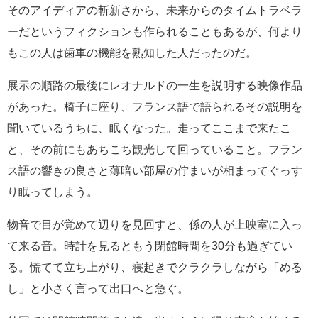
そのアイディアの斬新さから、未来からのタイムトラベラ
ーだというフィクションも作られることもあるが、何より
もこの人は歯車の機能を熟知した人だったのだ。
展示の順路の最後にレオナルドの一生を説明する映像作品
があった。椅子に座り、フランス語で語られるその説明を
聞いているうちに、眠くなった。走ってここまで来たこ
と、その前にもあちこち観光して回っていること。フラン
ス語の響きの良さと薄暗い部屋の佇まいが相まってぐっす
り眠ってしまう。
物音で目が覚めて辺りを見回すと、係の人が上映室に入っ
て来る音。時計を見るともう閉館時間を30分も過ぎてい
る。慌てて立ち上がり、寝起きでクラクラしながら「める
し」と小さく言って出口へと急ぐ。