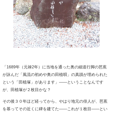
「1689年（元禄2年）に当地を通った奥の細道行脚の芭蕉
が詠んだ「風流の初めや奥の田植唄」の真蹟が埋められた
という「田植塚」があります」――ということなんです
が、田植塚が２枚目かな？
その後３０年ほど経ってから、やはり地元の俳人が、芭蕉
を慕ってその近くに碑を建てた――これが１枚目――とい