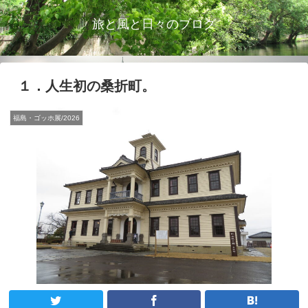
旅と風と日々のブログ
１．人生初の桑折町。
福島・ゴッホ展/2026