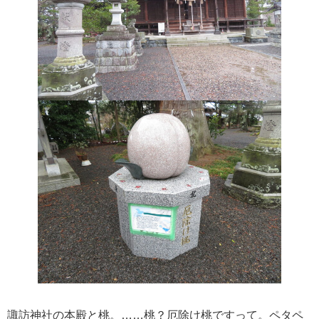
諏訪神社の本殿と桃。……桃？厄除け桃ですって。ペタペ