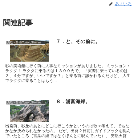
あまいろ
関連記事
７．と、その前に。
鳥取・島根/Tottori,Shimane:2018
砂の美術館に行く前に大事なミッションがありました。 ミッション：
ラクダ！ ラクダに乗るのは１３００円で、 「実際に乗っているのは
３、４分ですが、いいですか？」と乗る前に訊かれるんだけど、 人生
でラクダに乗ることはもう...
８．浦富海岸。
鳥取・島根/Tottori,Shimane:2018
出発前、砂丘のあとにどこに行こうかというのは散々考えて、でもな
かなか決められなかったの。 だが、出発２日前にガイドブックを睨ん
でいたところ（言葉の綾ではなくほんとに睨んでいた）、 突然天啓