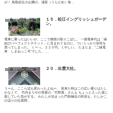
が！ 鳥取砂丘のお隣の、浦富（うらどめ）海...
１５．松江イングリッシュガーデ
鳥取・島根/Tottori,Shimane:2018
ン。
電車に乗ったはいいが、ここで痛恨の取りこぼし。 一畑電車代は「縁
結びパーフェクトチケット」に含まれてるのに、ついうっかり切符を
買ってしまった。 くーっ。２２０円。くやしい。 たまたま、“ご縁電
車 しまねっこ号”でした。 ...
２０．出雲大社。
鳥取・島根/Tottori,Shimane:2018
うーん、ここら辺も変わったよねー。 前来た時はこの広い通りはたし
かなくて、 竹内まりやの実家の「竹野屋」さんも ちょっと入った道に
面していた気がする。 わたしが泊まった門前極近の民宿も、たしかこ
の辺りの位置関...