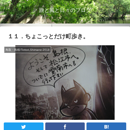
旅と風と日々のブログ
１１．ちょこっとだけ町歩き。
鳥取・島根/Tottori,Shimane:2018