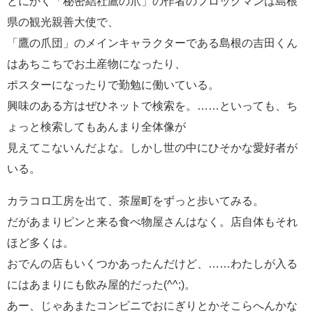
とにかく「秘密結社鷹の爪」の作者のフロッグマンは島根
県の観光親善大使で、
「鷹の爪団」のメインキャラクターである島根の吉田くん
はあちこちでお土産物になったり、
ポスターになったりで勤勉に働いている。
興味のある方はぜひネットで検索を。……といっても、ち
ょっと検索してもあんまり全体像が
見えてこないんだよな。しかし世の中にひそかな愛好者が
いる。
カラコロ工房を出て、茶屋町をずっと歩いてみる。
だがあまりピンと来る食べ物屋さんはなく。店自体もそれ
ほど多くは。
おでんの店もいくつかあったんだけど、……わたしが入る
にはあまりにも飲み屋的だった(^^;)。
あー、じゃあまたコンビニでおにぎりとかそこらへんかな