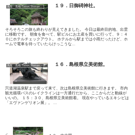
１９．日御碕神社。
鳥取・島根/Tottori,Shimane:2018
そろそろこの旅も終わりが見えてきました。 今日は最終目的地、出雲
に移動です。 朝食を食べて、駅ビルにお土産を買いに行って、９：４
０にホテルチェックアウト。 ホテルから駅までは小雨だったけど、ホ
ームで電車を待っていたらけっこうな...
１６．島根県立美術館。
鳥取・島根/Tottori,Shimane:2018
宍道湖温泉駅まで戻って来て、次は島根県立美術館に行きます。 市内
観光循環バスのレイクラインは一方通行だから、ここからだと動線が
いいの。 １５：３０、島根県立美術館着。 現在やっているエキシビは
「エヴァンゲリオン展」。 ...