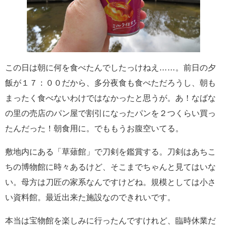
この日は朝に何を食べたんでしたっけねえ……。前日の夕
飯が１７：００だから、多分夜食も食べただろうし、朝も
まったく食べないわけではなかったと思うが。あ！なばな
の里の売店のパン屋で割引になったパンを２つくらい買っ
たんだった！朝食用に。でももうお腹空いてる。
敷地内にある「草薙館」で刀剣を鑑賞する。刀剣はあちこ
ちの博物館に時々あるけど、そこまでちゃんと見てはいな
い。母方は刀匠の家系なんですけどね。規模としては小さ
い資料館。最近出来た施設なのできれいです。
本当は宝物館を楽しみに行ったんですけれど、臨時休業だ