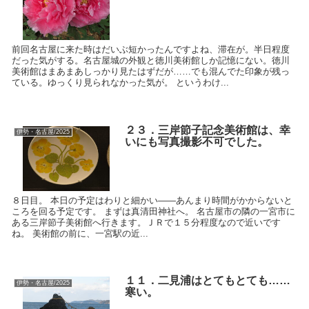
前回名古屋に来た時はだいぶ短かったんですよね、滞在が。半日程度
だった気がする。名古屋城の外観と徳川美術館しか記憶にない。徳川
美術館はまあまあしっかり見たはずだが……でも混んでた印象が残っ
ている。ゆっくり見られなかった気が。 というわけ...
２３．三岸節子記念美術館は、幸
伊勢・名古屋/2025
いにも写真撮影不可でした。
８日目。 本日の予定はわりと細かい――あんまり時間がかからないと
ころを回る予定です。 まずは真清田神社へ。 名古屋市の隣の一宮市に
ある三岸節子美術館へ行きます。ＪＲで１５分程度なので近いです
ね。 美術館の前に、一宮駅の近...
１１．二見浦はとてもとても……
伊勢・名古屋/2025
寒い。