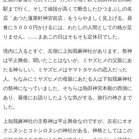
駅まで行く。そして値段が高くて断念したひつまぶしの名
店「あつた蓬莱軒神宮前店」をうらやましく見上げる。昼
食に５０００円かけるには、わたしの人間としての格が足
りません。……まあこの日はそもそも定休日でした。
境内に入るとすぐ、左側に上知我麻神社があります。祭神
は平止興命。聞いたことはないが、ミヤズヒメの父親にあ
たる神らしい。ミヤズヒメはヤマトタケルの恋人だった
人。ちなみにミヤズヒメの母親にあたる人は下知我麻神社
の祭神になっていました。そちらは熱田神宮本殿の西側に
あり、最後にお詣りしたような気がする。旅行の神さまで
した。
上知我麻神社の主祭神は平止興命なのですが、左右にオオ
クニヌシとコトシロヌシの神社がある。神格としてはこの