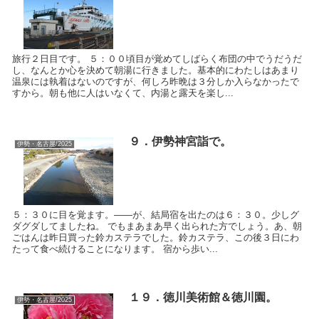
旅行２日目です。 ５：００頃目が覚めてしばらく布団の中でうだうだ
し、なんとか心を決めて朝湯に行きました。基本的にわたしはあまり
温泉には執着はないのですが、何しろ昨晩は３分しか入らなかったで
すから。朝も他に人はいなくて、内湯と露天を楽し...
９．伊勢神宮詣で。
伊勢・名古屋/2025
５：３０に目を覚ます。――が、結局宿を出たのは６：３０。少しグ
ダグダしてましたね。 でもまあまあ早く出られた方でしょう。あ、朝
ごはんは昨日買った鈴カステラでした。鈴カステラ、この後３日にわ
たって食べ続けることになります。 宿から歩い...
１９．徳川美術館＆徳川園。
伊勢・名古屋/2025