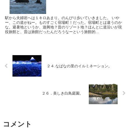
駅から夫婦岩へは１キロあまり。のんびり歩いていきました。 いや
ー、この道がねー。ものすごく宿場町！だった。宿場町とは違うのか
な。避暑地というか、遊興地？昔のリゾート地？ほんとに道沿いが現
役旅館と、昔は旅館だったんだろうなーという旅館的...
２４.なばなの里のイルミネーション。
２６．美しき白鳥庭園。
コメント