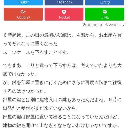
Twitter
Facebook
はてブ
Google+
Pocket
LINE
2010.01.03
2025.12.17
６時起床。この日の最初の試練は、４階から、お土産を買
ってそれなりに重くなった
スーツケースを下ろすことです。
でもまあ、上りと違って下ろす方は、考えていたよりも大
変ではなかった。
が、鍵を部屋に置きに行くためにさらに再度４階まで往復
するのはきつかった。
部屋の鍵とは別に建物入口の鍵もあったんだよね。６時に
出発だと受付がまだ来ていないから、
部屋の鍵は部屋に置いて出ることになっていたんだけど、
建物の鍵も開けて出なきゃならないわけじゃないですか。