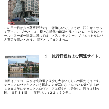
この日一日は少々蘊蓄野郎です。鬱陶しいでしょうが、語らせてやっ
て下さい。 プラハには、様々な時代の建築が残っている。とりわけア
ール・ヌーボー建築に関しては、 パリ、ナンシー、ブリュッセルに並
ぶ有名な街だと思う。 街区としてまとまっ...
１．旅行日程および関連サイト。
チェコ/Czech:2009
今回はチェコ。広さは北海道より少し大きいくらいの国だそうです。
チェコスロヴァキアという国名の方が耳になじんでいる気がするが、
１９９２年にチェコとスロヴァキアは穏やかに分離し、現在は別の
国。 ８月３１日 夜行バス（２２：５０発...