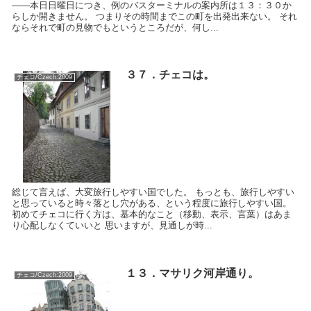
――本日日曜日につき、例のバスターミナルの案内所は１３：３０か
らしか開きません。 つまりその時間までこの町を出発出来ない。 それ
ならそれで町の見物でもというところだが、何し...
３７．チェコは。
チェコ/Czech:2009
総じて言えば、大変旅行しやすい国でした。 もっとも、旅行しやすい
と思っていると時々落とし穴がある、という程度に旅行しやすい国。
初めてチェコに行く方は、基本的なこと（移動、表示、言葉）はあま
り心配しなくていいと 思いますが、見通しが時...
１３．マサリク河岸通り。
チェコ/Czech:2009