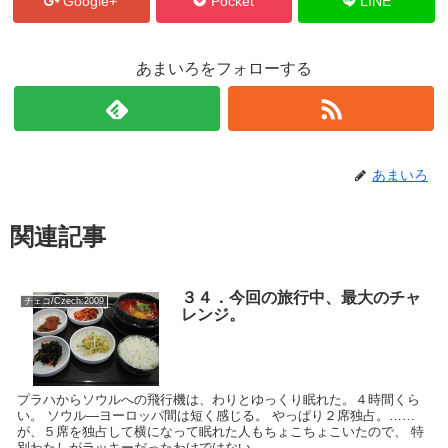
Google+
Pocket
LINE
あまいろをフォローする
あまいろ
関連記事
３４．今回の旅行中、最大のチャ
チェコ/Czech:2009
レンジ。
プラハからソウルへの飛行機は、わりとゆっくり眠れた。４時間くら
い。 ソウル―ヨーロッパ間は短く感じる。 やっぱり２席独占。……
が、５席を独占して横になって眠れた人もちょこちょこいたので、 特
別わたしがラッキーだったわけではない。 ...