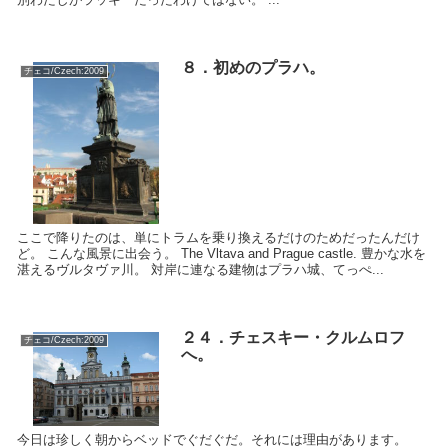
８．初めのプラハ。
チェコ/Czech:2009
ここで降りたのは、単にトラムを乗り換えるだけのためだったんだけ
ど。 こんな風景に出会う。 The Vltava and Prague castle. 豊かな水を
湛えるヴルタヴァ川。 対岸に連なる建物はプラハ城、てっぺ...
２４．チェスキー・クルムロフ
チェコ/Czech:2009
へ。
今日は珍しく朝からベッドでぐだぐだ。それには理由があります。