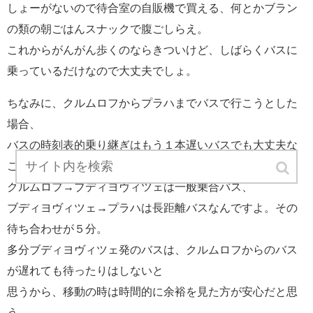
しょーがないので待合室の自販機で買える、何とかブラン
の類の朝ごはんスナックで腹ごしらえ。
これからがんがん歩くのならきついけど、しばらくバスに
乗っているだけなので大丈夫でしょ。
ちなみに、クルムロフからプラハまでバスで行こうとした
場合、
バスの時刻表的乗り継ぎはもう１本遅いバスでも大丈夫な
ことになっているんだけど、
クルムロフ→ブディヨヴィツェは一般乗合バス、
ブディヨヴィツェ→プラハは長距離バスなんですよ。その
待ち合わせが５分。
多分ブディヨヴィツェ発のバスは、クルムロフからのバス
が遅れても待ったりはしないと
思うから、移動の時は時間的に余裕を見た方が安心だと思
う。