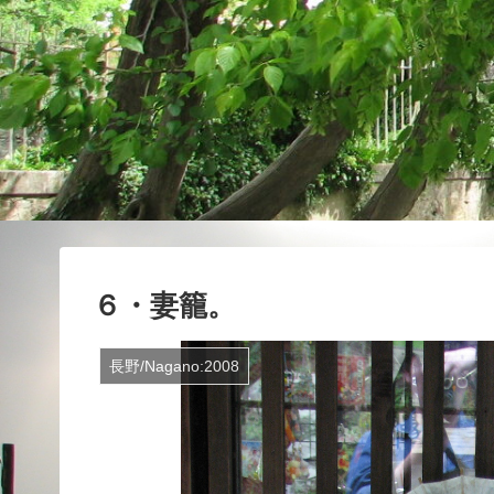
６・妻籠。
長野/Nagano:2008