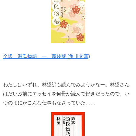
全訳 源氏物語 一 新装版 (角川文庫)
わたしはいずれ、林望訳も読んでみようかなー。林望さん
はだいぶ前にエッセイを何冊か読んで好きだったので。い
つのまにかこんな仕事もなさっていた……