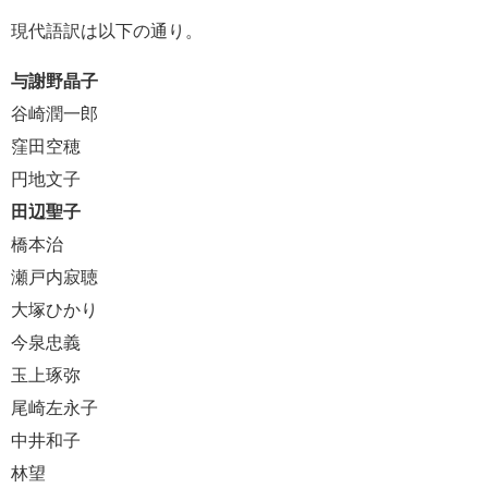
現代語訳は以下の通り。
与謝野晶子
谷崎潤一郎
窪田空穂
円地文子
田辺聖子
橋本治
瀬戸内寂聴
大塚ひかり
今泉忠義
玉上琢弥
尾崎左永子
中井和子
林望