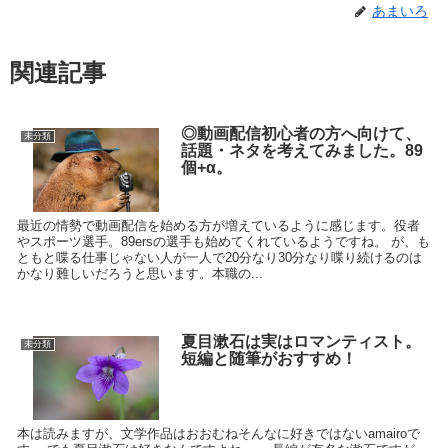
あまいろ
関連記事
◎動画配信初心者の方へ向けて、
未分類
話題・ネタを考えてみました。89
個+α。
最近の情勢で動画配信を始める方が増えているように感じます。役者
やスポーツ選手。89ersの選手も始めてくれているようですね。 が、も
ともと喋る仕事じゃない人が一人で20分なり30分なり喋り続けるのは
かなり難しいだろうと思います。本職の...
夏目漱石は実はロマンティスト。
未分類
短編と随筆がおすすめ！
本は読みますが、文学作品はおおむねそんなに好きではないamairoで