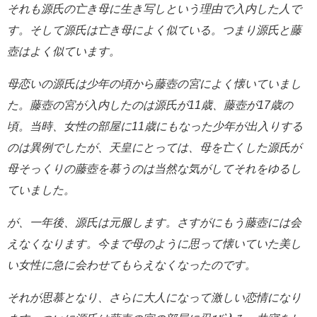
それも源氏の亡き母に
生き写しという理由で入内した人で
す。
そして源氏は亡き母によく似ている。つまり源氏と藤
壺はよく似ています。
母恋いの源氏は少年の頃から藤壺の宮によく懐いていまし
た。
藤壺の宮が入内したのは源氏が11歳、藤壺が17歳の
頃。
当時、女性の部屋に11歳にもなった少年が出入りする
のは異例でしたが、
天皇にとっては、母を亡くした源氏が
母そっくりの藤壺を慕うのは
当然な気がしてそれをゆるし
ていました。
が、一年後、源氏は元服します。さすがにもう藤壺には会
えなくなります。
今まで母のように思って懐いていた美し
い女性に急に会わせて
もらえなくなったのです。
それが思慕となり、さらに大人になって激しい恋情になり