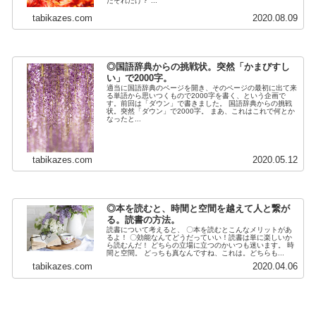
たそれだけ？ ...
tabikazes.com
2020.08.09
◎国語辞典からの挑戦状。突然「かまびすし
い」で2000字。
適当に国語辞典のページを開き、そのページの最初に出て来
る単語から思いつくもので2000字を書く、という企画で
す。前回は「ダウン」で書きました。 国語辞典からの挑戦
状。突然「ダウン」で2000字。 まあ、これはこれで何とか
なったと...
tabikazes.com
2020.05.12
◎本を読むと、時間と空間を越えて人と繋が
る。読書の方法。
読書について考えると、 〇本を読むとこんなメリットがあ
るよ！ 〇効能なんてどうだっていい！読書は単に楽しいか
ら読むんだ！ どちらの立場に立つのかいつも迷います。 時
間と空間。 どっちも真なんですね、これは。どちらも...
tabikazes.com
2020.04.06