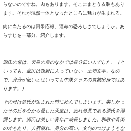
らないのですね。肉もあります。そこにまとう衣装もあり
ます。それが混然一体となったところに魅力が生まれる。
肉に当たるのは因果応報、運命の恐ろしさでしょうか。あ
らすじを一部分、紹介します。
源氏の母は、天皇の后のなかでは身分低い人でした。
（と
いっても、庶民は視野に入っていない「王朝文学」なの
で、
身分が低いとはいっても中級クラスの貴族出身ではあ
ります。）
その母は源氏が生まれた時に死んでしまいます。
美しかっ
たその后を心から愛した天皇は、忘れ形見である源氏を溺
愛します。
源氏は美しい青年に成長しました。和歌や音楽
の才もあり、人柄優れ、
身分の高い。文句のつけようもな