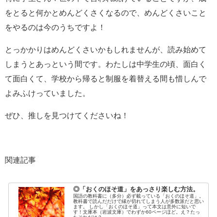
をとると何かとめんどくさくなるので、めんどくさいこと
をやるのは今のうちですよ！
とっかかりはめんどくさいかもしれませんが、読み始めて
しまうとあっという間です。わたしは中学生の頃、面白く
て面白くて、学校から帰ると制服を着替える間も惜しんで
よみふけっていました。
ぜひ、推しを見つけてくださいね！
関連記事
◎「おくのほそ道」をあっさり楽しむ方法。
国語の教科書に（多分）必ず載っている「おくのほそ道」。
教科書で読んだだけで縁が切れてしまう人が多数派だと思い
ます。 しかし「おくのほそ道」って本文は意外に短いで
す！文庫本（岩波文庫）でわずか60ページほど。え？たっ