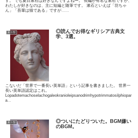
す。 でも夏目漱石は好きなんですよねー。 長編が有名な漱石ですが、
わたしが好きなのは、主に短編と随筆です。 漱石といえば「坊ちゃ
ん」「吾輩は猫である」ですが…...
◎読んでお得なギリシア古典文
未分類
学、3選。
こないだ「世界で一番長い英単語」という記事を書きました。 世界一
長い英単語認定はこれ。
Lopadotemachoselachogaleokranioleipsanodrimhypotrimmatosilphiopar
a...
◎ついにたどりついた。BGM嫌い
未分類
のBGM。