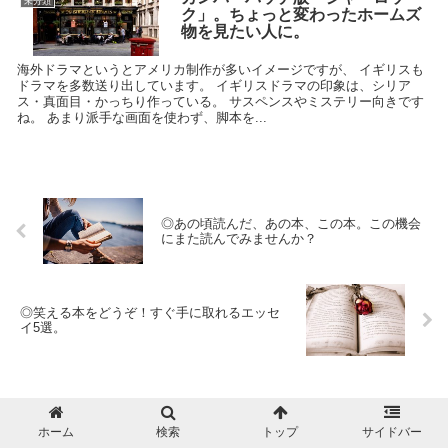
未分類
ク」。ちょっと変わったホームズ
物を見たい人に。
海外ドラマというとアメリカ制作が多いイメージですが、 イギリスも
ドラマを多数送り出しています。 イギリスドラマの印象は、シリア
ス・真面目・かっちり作っている。 サスペンスやミステリー向きです
ね。 あまり派手な画面を使わず、脚本を...
◎あの頃読んだ、あの本、この本。この機会
にまた読んでみませんか？
◎笑える本をどうぞ！すぐ手に取れるエッセ
イ5選。
コメント
ホーム
検索
トップ
サイドバー