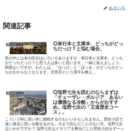
あまいろ
関連記事
◎単行本と文庫本、どっちがどっ
本を読むこと
ちだっけ？と悩む場合。
世の中には本の区分はいろいろありますが、単行本と文庫本、どっち
がどっちだっけ？と思う人は多いと思います。一緒に覚えましょう。
関係ないですが、わたしは、「ほっけ」と「ほっき」がどっちがどっ
ちかわからなくなります。北寄貝という漢字を教え...
◎塩野七生を読むのならまずは
本を読むこと
「チェーザレ・ボルジア あるい
は優雅なる冷酷」からがおすす
め。塩野七生の「王道歴史コー
ス」。
こういう時に長い本に挑戦するのもいいかもしれません。歴史小説で
遠い過去に思いを馳せるのも。今まで読んだことのない方、塩野七生
はいかがですか？ 塩野七生はイタリアを舞台にした歴史小説をずーっ