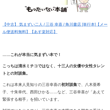
【中古】 気まずい二人 / 三谷 幸喜 / 角川書店 [単行本]【メー
ル便送料無料】【あす楽対応】
……これが本当に気まずい本で！
こっちは清水ミチコではなく、十三人の女優や女性タレン
トとの対談集。
これは本来人見知りの三谷幸喜の
初対談集
で、八木亜希
子、十朱幸代、西田ひかる……など、三谷幸喜が「あえて
緊張する相手」を招いています。