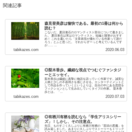
関連記事
森見登美彦は愉快である。最初の1冊は何から
読む？
こないだ、夏目漱石のロマンティスト部分について書きまし
た。 夏目漱石は実はロマンティスト。短編と随筆がおすす
め！ これを書いたら「文章表現が優れている作家って誰だ
ろう」とふと思った。 それからずーっと考えているんです
が…… ...
tabikazes.com
2020.06.03
◎梨木香歩。繊細な視点でつむぐファンタジ
ーとエッセイ。
梨木香歩は繊細に真摯に物語を語っていく作家です。誠実な
人柄と少しの不器用さを感じさせる。エンターテイメントと
して作品を作っていくというよりは、自分の中にある思想を
フィクションとして生み出していくタイプの作家。 梨木香
歩とは。 「...
tabikazes.com
2020.07.03
◎有栖川有栖を読むなら「学生アリスシリー
ズ」！しかし、その注意点。
先日、ものすごく久しぶりに有栖川有栖の「双頭の悪魔」を
読み返しました。あまりに久しぶりでストーリーもトリック