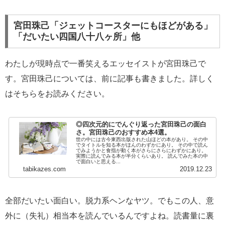
宮田珠己「ジェットコースターにもほどがある」
「だいたい四国八十八ヶ所」他
わたしが現時点で一番笑えるエッセイストが宮田珠己で
す。宮田珠己については、前に記事も書きました。詳しく
はそちらをお読みください。
◎四次元的にでんぐり返った宮田珠己の面白
さ。宮田珠己のおすすめ本4選。
世の中には古今東西出版された山ほどの本があり。 その中
でタイトルを知る本がほんのわずかにあり。 その中で読ん
でみようかと食指が動く本がさらにさらにわずかにあり。
実際に読んでみる本が半分くらいあり。 読んでみた本の中
で面白いと思える...
tabikazes.com
2019.12.23
全部だいたい面白い。脱力系ヘンなヤツ。でもこの人、意
外に（失礼）相当本を読んでいるんですよね。読書量に裏