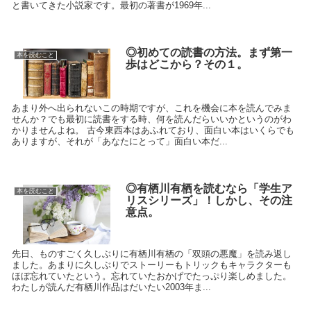
と書いてきた小説家です。最初の著書が1969年...
◎初めての読書の方法。まず第一
本を読むこと
歩はどこから？その１。
あまり外へ出られないこの時期ですが、これを機会に本を読んでみま
せんか？でも最初に読書をする時、何を読んだらいいかというのがわ
かりませんよね。 古今東西本はあふれており、面白い本はいくらでも
ありますが、それが「あなたにとって」面白い本だ...
◎有栖川有栖を読むなら「学生ア
本を読むこと
リスシリーズ」！しかし、その注
意点。
先日、ものすごく久しぶりに有栖川有栖の「双頭の悪魔」を読み返し
ました。あまりに久しぶりでストーリーもトリックもキャラクターも
ほぼ忘れていたという。忘れていたおかげでたっぷり楽しめました。
わたしが読んだ有栖川作品はだいたい2003年ま...