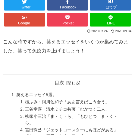
Twitter
Facebook
はてブ
Google+
Pocket
LINE
2020.03.24
2020.09.04
こんな時ですから、笑えるエッセイをいくつか集めてみま
した。笑って免疫力を上げましょう！
目次
笑えるエッセイ5選。
檀ふみ・阿川佐和子「ああ言えばこう食う」
三谷幸喜・清水ミチコ共著「むかつく二人」
柳家小三治「ま・く・ら」「もひとつ ま・く・
ら」
宮田珠己「ジェットコースターにもほどがある」