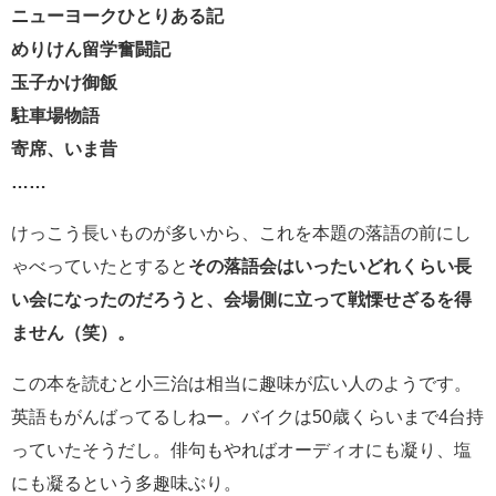
ニューヨークひとりある記
めりけん留学奮闘記
玉子かけ御飯
駐車場物語
寄席、いま昔
……
けっこう長いものが多いから、これを本題の落語の前にし
ゃべっていたとすると
その落語会はいったいどれくらい長
い会になったのだろうと、
会場側に立って戦慄せざるを得
ません（笑）。
この本を読むと小三治は相当に趣味が広い人のようです。
英語もがんばってるしねー。バイクは50歳くらいまで4台持
っていたそうだし。俳句もやればオーディオにも凝り、塩
にも凝るという多趣味ぶり。