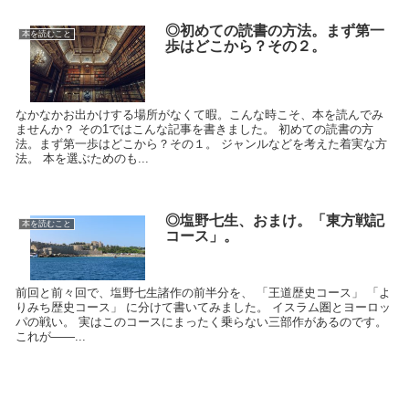
◎初めての読書の方法。まず第一
本を読むこと
歩はどこから？その２。
なかなかお出かけする場所がなくて暇。こんな時こそ、本を読んでみ
ませんか？ その1ではこんな記事を書きました。 初めての読書の方
法。まず第一歩はどこから？その１。 ジャンルなどを考えた着実な方
法。 本を選ぶためのも...
◎塩野七生、おまけ。「東方戦記
本を読むこと
コース」。
前回と前々回で、塩野七生諸作の前半分を、 「王道歴史コース」 「よ
りみち歴史コース」 に分けて書いてみました。 イスラム圏とヨーロッ
パの戦い。 実はこのコースにまったく乗らない三部作があるのです。
これが――...