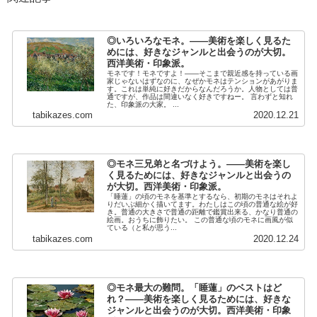
◎いろいろなモネ。――美術を楽しく見るた
めには、好きなジャンルと出会うのが大切。
西洋美術・印象派。
モネです！モネですよ！――そこまで親近感を持っている画
家じゃないはずなのに、なぜかモネはテンションがあがりま
す。これは単純に好きだからなんだろうか。人物としては普
通ですが、作品は間違いなく好きですねー。 言わずと知れ
た、印象派の大家。 ...
tabikazes.com
2020.12.21
◎モネ三兄弟と名づけよう。――美術を楽し
く見るためには、好きなジャンルと出会うの
が大切。西洋美術・印象派。
「睡蓮」の頃のモネを基準とするなら、初期のモネはそれよ
りだいぶ細かく描いてます。わたしはこの頃の普通な絵が好
き。普通の大きさで普通の距離で鑑賞出来る、かなり普通の
絵画。おうちに飾りたい。 この普通な頃のモネに画風が似
ている（と私が思う...
tabikazes.com
2020.12.24
◎モネ最大の難問。「睡蓮」のベストはど
れ？――美術を楽しく見るためには、好きな
ジャンルと出会うのが大切。西洋美術・印象