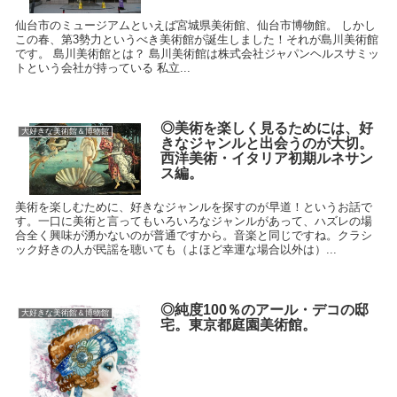
仙台市のミュージアムといえば宮城県美術館、仙台市博物館。 しかし
この春、第3勢力というべき美術館が誕生しました！それが島川美術館
です。 島川美術館とは？ 島川美術館は株式会社ジャパンヘルスサミッ
トという会社が持っている 私立...
◎美術を楽しく見るためには、好
大好きな美術館＆博物館
きなジャンルと出会うのが大切。
西洋美術・イタリア初期ルネサン
ス編。
美術を楽しむために、好きなジャンルを探すのが早道！というお話で
す。一口に美術と言ってもいろいろなジャンルがあって、ハズレの場
合全く興味が湧かないのが普通ですから。音楽と同じですね。クラシ
ック好きの人が民謡を聴いても（よほど幸運な場合以外は）...
◎純度100％のアール・デコの邸
大好きな美術館＆博物館
宅。東京都庭園美術館。