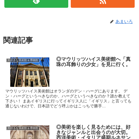
あまいろ
関連記事
◎マウリッツハイス美術館へ「真
大好きな美術館＆博物館
珠の耳飾りの少女」を見に行く。
マウリッツハイス美術館はオランダのデン・ハーグにあります。 デ
ン・ハーグというべきなのか、ハーグというべきなのか？誰か教えて
下さい！ まあイギリスに行ってイギリス人に「イギリス」と言っても
通じないわけで、日本語でどう呼ぶかはこっちで勝手...
◎美術を楽しく見るためには、好
大好きな美術館＆博物館
きなジャンルと出会うのが大切。
西洋美術・イタリア盛期ルネサン