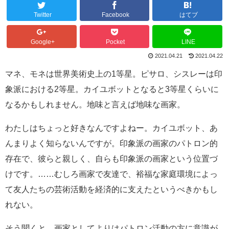
Twitter
Facebook
はてブ
Google+
Pocket
LINE
2021.04.21
2021.04.22
マネ、モネは世界美術史上の1等星。ピサロ、シスレーは印
象派における2等星。カイユボットとなると3等星くらいに
なるかもしれません。地味と言えば地味な画家。
わたしはちょっと好きなんですよねー。カイユボット、あ
んまりよく知らないんですが。印象派の画家のパトロン的
存在で、彼らと親しく、自らも印象派の画家という位置づ
けです。……むしろ画家で友達で、裕福な家庭環境によっ
て友人たちの芸術活動を経済的に支えたというべきかもし
れない。
そう聞くと、画家としてよりはパトロン活動の方に意識が