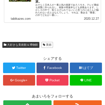
派。
おそらく日本人が一番人気の画家であろうモネ。テレビ番組
も頻繁に作られるし、画集や関連本なども多数あります。し
かしその中で、取り上げられてもいいと思うのにほとんど触
れられない点とはなんでしょう。 それは、数ある「睡蓮」
の中でどれが一番い...
tabikazes.com
2020.12.27
大好きな美術館＆博物館
美術
シェアする
Twitter
Facebook
はてブ
Google+
Pocket
LINE
あまいろをフォローする