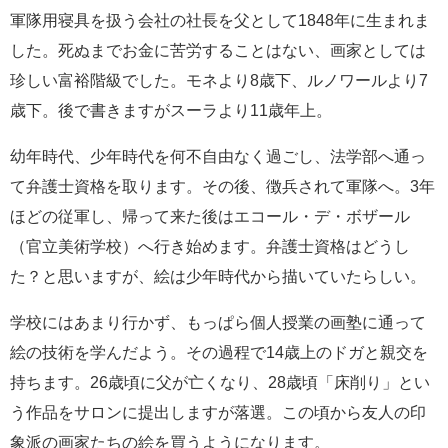
軍隊用寝具を扱う会社の社長を父として1848年に生まれま
した。死ぬまでお金に苦労することはない、画家としては
珍しい富裕階級でした。モネより8歳下、ルノワールより7
歳下。後で書きますがスーラより11歳年上。
幼年時代、少年時代を何不自由なく過ごし、法学部へ通っ
て弁護士資格を取ります。その後、徴兵されて軍隊へ。3年
ほどの従軍し、帰って来た後はエコール・デ・ボザール
（官立美術学校）へ行き始めます。弁護士資格はどうし
た？と思いますが、絵は少年時代から描いていたらしい。
学校にはあまり行かず、もっぱら個人授業の画塾に通って
絵の技術を学んだよう。その過程で14歳上のドガと親交を
持ちます。26歳頃に父が亡くなり、28歳頃「床削り」とい
う作品をサロンに提出しますが落選。この頃から友人の印
象派の画家たちの絵を買うようになります。