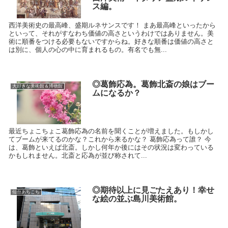
ス編。
西洋美術史の最高峰、盛期ルネサンスです！ まあ最高峰といったから
といって、それがすなわち価値の高さというわけではありません。美
術に順番をつける必要もないですからね。好きな順番は価値の高さと
は別に、個人の心の中に育まれるもの。有名でも無...
◎葛飾応為。葛飾北斎の娘はブー
大好きな美術館＆博物館
ムになるか？
最近ちょこちょこ葛飾応為の名前を聞くことが増えました。もしかし
てブームが来てるのかな？これから来るかな？ 葛飾応為って誰？ 今
は、葛飾といえば北斎。しかし何年か後にはその状況は変わっている
かもしれません。北斎と応為が並び称されて...
◎期待以上に見ごたえあり！幸せ
仙台あちこち
な絵の並ぶ島川美術館。